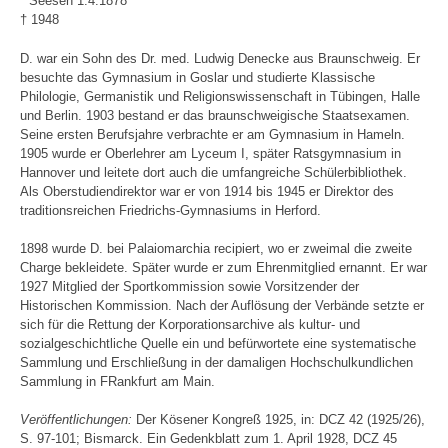
* Seesen 1.4.1878
† 1948
D. war ein Sohn des Dr. med. Ludwig Denecke aus Braunschweig. Er
besuchte das Gymnasium in Goslar und studierte Klassische
Philologie, Germanistik und Religionswissenschaft in Tübingen, Halle
und Berlin. 1903 bestand er das braunschweigische Staatsexamen.
Seine ersten Berufsjahre verbrachte er am Gymnasium in Hameln.
1905 wurde er Oberlehrer am Lyceum I, später Ratsgymnasium in
Hannover und leitete dort auch die umfangreiche Schülerbibliothek.
Als Oberstudiendirektor war er von 1914 bis 1945 er Direktor des
traditionsreichen Friedrichs-Gymnasiums in Herford.
1898 wurde D. bei Palaiomarchia recipiert, wo er zweimal die zweite
Charge bekleidete. Später wurde er zum Ehrenmitglied ernannt. Er war
1927 Mitglied der Sportkommission sowie Vorsitzender der
Historischen Kommission. Nach der Auflösung der Verbände setzte er
sich für die Rettung der Korporationsarchive als kultur- und
sozialgeschichtliche Quelle ein und befürwortete eine systematische
Sammlung und Erschließung in der damaligen Hochschulkundlichen
Sammlung in FRankfurt am Main.
Veröffentlichungen:
Der Kösener Kongreß 1925, in: DCZ 42 (1925/26),
S. 97-101; Bismarck. Ein Gedenkblatt zum 1. April 1928, DCZ 45