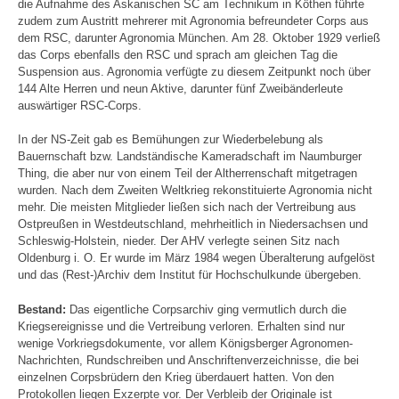
die Aufnahme des Askanischen SC am Technikum in Köthen führte
zudem zum Austritt mehrerer mit Agronomia befreundeter Corps aus
dem RSC, darunter Agronomia München. Am 28. Oktober 1929 verließ
das Corps ebenfalls den RSC und sprach am gleichen Tag die
Suspension aus. Agronomia verfügte zu diesem Zeitpunkt noch über
144 Alte Herren und neun Aktive, darunter fünf Zweibänderleute
auswärtiger RSC-Corps.
In der NS-Zeit gab es Bemühungen zur Wiederbelebung als
Bauernschaft bzw. Landständische Kameradschaft im Naumburger
Thing, die aber nur von einem Teil der Altherrenschaft mitgetragen
wurden. Nach dem Zweiten Weltkrieg rekonstituierte Agronomia nicht
mehr. Die meisten Mitglieder ließen sich nach der Vertreibung aus
Ostpreußen in Westdeutschland, mehrheitlich in Niedersachsen und
Schleswig-Holstein, nieder. Der AHV verlegte seinen Sitz nach
Oldenburg i. O. Er wurde im März 1984 wegen Überalterung aufgelöst
und das (Rest-)Archiv dem Institut für Hochschulkunde übergeben.
Bestand:
Das eigentliche Corpsarchiv ging vermutlich durch die
Kriegsereignisse und die Vertreibung verloren. Erhalten sind nur
wenige Vorkriegsdokumente, vor allem Königsberger Agronomen-
Nachrichten, Rundschreiben und Anschriftenverzeichnisse, die bei
einzelnen Corpsbrüdern den Krieg überdauert hatten. Von den
Protokollen liegen Exzerpte vor. Der Verbleib der Originale ist