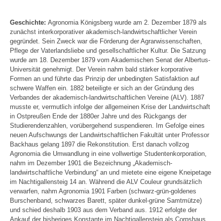
Geschichte:
Agronomia Königsberg wurde am 2. Dezember 1879 als
zunächst interkorporativer akademisch-landwirtschaftlicher Verein
gegründet. Sein Zweck war die Förderung der Agrarwissenschaften,
Pflege der Vaterlandsliebe und gesellschaftlicher Kultur. Die Satzung
wurde am 18. Dezember 1879 vom Akademischen Senat der Albertus-
Universität genehmigt. Der Verein nahm bald stärker korporative
Formen an und führte das Prinzip der unbedingten Satisfaktion auf
schwere Waffen ein. 1882 beteiligte er sich an der Gründung des
Verbandes der akademisch-landwirtschaftlichen Vereine (ALV). 1887
musste er, vermutlich infolge der allgemeinen Krise der Landwirtschaft
in Ostpreußen Ende der 1880er Jahre und des Rückgangs der
Studierendenzahlen, vorübergehend suspendieren. Im Gefolge eines
neuen Aufschwungs der Landwirtschaftlichen Fakultät unter Professor
Backhaus gelang 1897 die Rekonstitution. Erst danach vollzog
Agronomia die Umwandlung in eine vollwertige Studentenkorporation,
nahm im Dezember 1901 die Bezeichnung „Akademisch-
landwirtschaftliche Verbindung“ an und mietete eine eigene Kneipetage
im Nachtigallensteig 14 an. Während die ALV Couleur grundsätzlich
verwarfen, nahm Agronomia 1901 Farben (schwarz-grün-goldenes
Burschenband, schwarzes Barett, später dunkel-grüne Samtmütze)
und schied deshalb 1903 aus dem Verband aus. 1912 erfolgte der
Ankauf der bisheriges Konstante im Nachtigallensteig als Corpshaus.