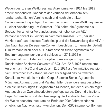
Wegen des Ersten Weltkriegs war Agronomia von 1914 bis 1919
erneut suspendiert. Nachdem der Verband der Akademisch-
landwirtschaftlichen Vereine nach und nach die strikte
Couleurverwerfung aufgab, kam es nach dem Ersten Weltkrieg wieder
zu einer Annäherung. Im Sommer 1920 nahm ein Agronome als
Beobachter an einer Verbandssitzung teil, ebenso am ALV-
Verbandsconvent in Leipzig im Sommersemester 1921, der den
Verzicht auf das absolute Fachprinzip und die Umwandlung des ALV in
den Naumburger Delegierten-Convent beschloss. Ein erneuter Beitritt
zum Verband blieb aber aus. Statt dessen führte Agronomia die
Bestimmungsmensur ein und schloss am 27.1.1923 ein
Paukverhältnis mit den in Königsberg ansässigen Corps des
Rudolstädter Senioren-Convents (RSC). Am 22.5.1923 renoncierte
Agronomia im RSC und wurde am 11.6.1924 als Vollmitglied recipiert.
Seit Dezember 1925 stand sie dort als Mitglied des Schwarzen
Kartells im Verhältnis mit den Corps Saxonia Berlin, Agronomia
München, Agraria Bonn und Palatia Halle. Besonders eng gestalteten
sich die Beziehungen zu Agronomia München, mit der auch ein reger
Austausch von Zweibänderleuten gepflegt wurde. Durch die isolierte
Lage Ostpreußens und den Niedergang der Landwirtschaft im Zuge
der Weltwirtschaftskrise kam es Ende der 20er Jahre wieder zu
erheblichen Nachwuchsschwierigkeiten. Der RSC-interne Konflikt um