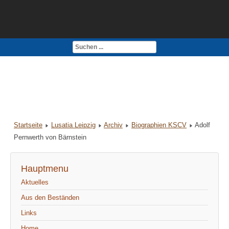
Kontakt
Impressum
Startseite
Lusatia Leipzig
Archiv
Biographien KSCV
Adolf
Pernwerth von Bärnstein
Hauptmenu
Aktuelles
Aus den Beständen
Links
Home