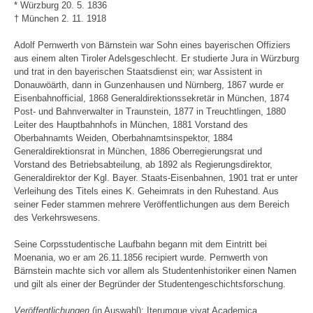
* Würzburg 20. 5. 1836
† München 2. 11. 1918
Adolf Pernwerth von Bärnstein war Sohn eines bayerischen Offiziers
aus einem alten Tiroler Adelsgeschlecht. Er studierte Jura in Würzburg
und trat in den bayerischen Staatsdienst ein; war Assistent in
Donauwöärth, dann in Gunzenhausen und Nürnberg, 1867 wurde er
Eisenbahnofficial, 1868 Generaldirektionssekretär in München, 1874
Post- und Bahnverwalter in Traunstein, 1877 in Treuchtlingen, 1880
Leiter des Hauptbahnhofs in München, 1881 Vorstand des
Oberbahnamts Weiden, Oberbahnamtsinspektor, 1884
Generaldirektionsrat in München, 1886 Oberregierungsrat und
Vorstand des Betriebsabteilung, ab 1892 als Regierungsdirektor,
Generaldirektor der Kgl. Bayer. Staats-Eisenbahnen, 1901 trat er unter
Verleihung des Titels eines K. Geheimrats in den Ruhestand. Aus
seiner Feder stammen mehrere Veröffentlichungen aus dem Bereich
des Verkehrswesens.
Seine Corpsstudentische Laufbahn begann mit dem Eintritt bei
Moenania, wo er am 26.11.1856 recipiert wurde. Pernwerth von
Bärnstein machte sich vor allem als Studentenhistoriker einen Namen
und gilt als einer der Begründer der Studentengeschichtsforschung.
Veröffentlichungen
(in Auswahl): Iterumque vivat Academica