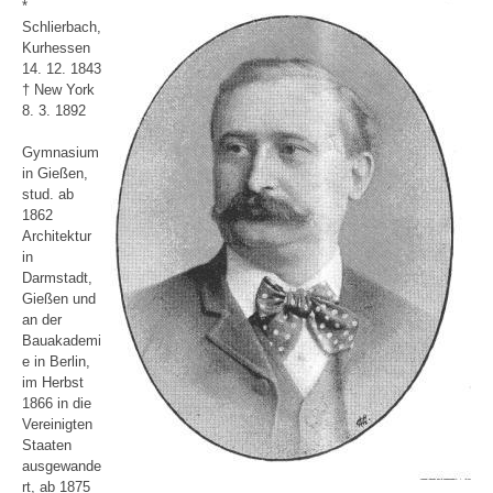
*
Schlierbach,
Kurhessen
14. 12. 1843
† New York
8. 3. 1892
Gymnasium
in Gießen,
stud. ab
1862
Architektur
in
Darmstadt,
Gießen und
an der
Bauakademi
e in Berlin,
im Herbst
1866 in die
Vereinigten
Staaten
ausgewande
rt, ab 1875