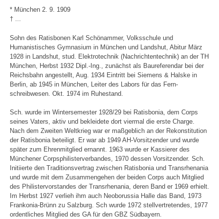
* München 2. 9. 1909
† ...
Sohn des Ratisbonen Karl Schönammer, Volksschule und
Humanistisches Gymnasium in München und Landshut, Abitur März
1928 in Landshut, stud. Elektrotechnik (Nachrichtentechnik) an der TH
München, Herbst 1932 Dipl.-Ing., zunächst als Baureferendar bei der
Reichsbahn angestellt, Aug. 1934 Eintritt bei Siemens & Halske in
Berlin, ab 1945 in München, Leiter des Labors für das Fern-
schreibwesen. Okt. 1974 im Ruhestand.
Sch. wurde im Wintersemester 1928/29 bei Ratisbonia, dem Corps
seines Vaters, aktiv und bekleidete dort viermal die erste Charge.
Nach dem Zweiten Weltkrieg war er maßgeblich an der Rekonstitution
der Ratisbonia beteiligt. Er war ab 1949 AH-Vorsitzender und wurde
später zum Ehrenmitglied ernannt. 1963 wurde er Kassierer des
Münchener Corpsphilisterverbandes, 1970 dessen Vorsitzender. Sch.
Initiierte den Traditionsvertrag zwischen Ratisbonia und Transrhenania
und wurde mit dem Zusammengehen der beiden Corps auch Mitglied
des Philistervorstandes der Transrhenania, deren Band er 1969 erhielt.
Im Herbst 1927 verlieh ihm auch Neoborussia Halle das Band, 1973
Frankonia-Brünn zu Salzburg. Sch wurde 1972 stellvertretendes, 1977
ordentliches Mitglied des GA für den GBZ Südbayern.