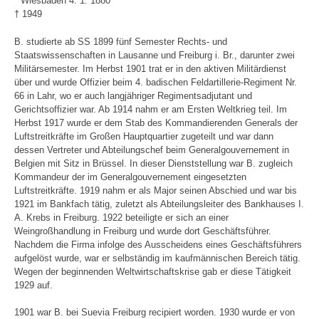
* Wiesbaden 4. 1. 1880
† 1949
B. studierte ab SS 1899 fünf Semester Rechts- und
Staatswissenschaften in Lausanne und Freiburg i. Br., darunter zwei
Militärsemester. Im Herbst 1901 trat er in den aktiven Militärdienst
über und wurde Offizier beim 4. badischen Feldartillerie-Regiment Nr.
66 in Lahr, wo er auch langjähriger Regimentsadjutant und
Gerichtsoffizier war. Ab 1914 nahm er am Ersten Weltkrieg teil. Im
Herbst 1917 wurde er dem Stab des Kommandierenden Generals der
Luftstreitkräfte im Großen Hauptquartier zugeteilt und war dann
dessen Vertreter und Abteilungschef beim Generalgouvernement in
Belgien mit Sitz in Brüssel. In dieser Dienststellung war B. zugleich
Kommandeur der im Generalgouvernement eingesetzten
Luftstreitkräfte. 1919 nahm er als Major seinen Abschied und war bis
1921 im Bankfach tätig, zuletzt als Abteilungsleiter des Bankhauses I.
A. Krebs in Freiburg. 1922 beteiligte er sich an einer
Weingroßhandlung in Freiburg und wurde dort Geschäftsführer.
Nachdem die Firma infolge des Ausscheidens eines Geschäftsführers
aufgelöst wurde, war er selbständig im kaufmännischen Bereich tätig.
Wegen der beginnenden Weltwirtschaftskrise gab er diese Tätigkeit
1929 auf.
1901 war B. bei Suevia Freiburg recipiert worden. 1930 wurde er von