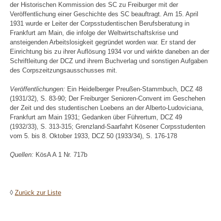
der Historischen Kommission des SC zu Freiburger mit der
Veröffentlichung einer Geschichte des SC beauftragt. Am 15. April
1931 wurde er Leiter der Corpsstudentischen Berufsberatung in
Frankfurt am Main, die infolge der Weltwirtschaftskrise und
ansteigenden Arbeitslosigkeit gegründet worden war. Er stand der
Einrichtung bis zu ihrer Auflösung 1934 vor und wirkte daneben an der
Schriftleitung der DCZ und ihrem Buchverlag und sonstigen Aufgaben
des Corpszeitzungsausschusses mit.
Veröffentlichungen:
Ein Heidelberger Preußen-Stammbuch, DCZ 48
(1931/32), S. 83-90; Der Freiburger Senioren-Convent im Geschehen
der Zeit und des studentischen Loebens an der Alberto-Ludoviciana,
Frankfurt am Main 1931; Gedanken über Führertum, DCZ 49
(1932/33), S. 313-315; Grenzland-Saarfahrt Kösener Corpsstudenten
vom 5. bis 8. Oktober 1933, DCZ 50 (1933/34), S. 176-178
Quellen:
KösA A 1 Nr. 717b
◊
Zurück zur Liste