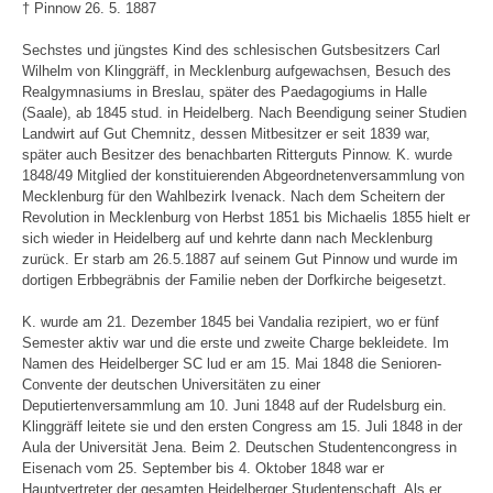
† Pinnow 26. 5. 1887
Sechstes und jüngstes Kind des schlesischen Gutsbesitzers Carl
Wilhelm von Klinggräff, in Mecklenburg aufgewachsen, Besuch des
Realgymnasiums in Breslau, später des Paedagogiums in Halle
(Saale), ab 1845 stud. in Heidelberg. Nach Beendigung seiner Studien
Landwirt auf Gut Chemnitz, dessen Mitbesitzer er seit 1839 war,
später auch Besitzer des benachbarten Ritterguts Pinnow. K. wurde
1848/49 Mitglied der konstituierenden Abgeordnetenversammlung von
Mecklenburg für den Wahlbezirk Ivenack. Nach dem Scheitern der
Revolution in Mecklenburg von Herbst 1851 bis Michaelis 1855 hielt er
sich wieder in Heidelberg auf und kehrte dann nach Mecklenburg
zurück. Er starb am 26.5.1887 auf seinem Gut Pinnow und wurde im
dortigen Erbbegräbnis der Familie neben der Dorfkirche beigesetzt.
K. wurde am 21. Dezember 1845 bei Vandalia rezipiert, wo er fünf
Semester aktiv war und die erste und zweite Charge bekleidete. Im
Namen des Heidelberger SC lud er am 15. Mai 1848 die Senioren-
Convente der deutschen Universitäten zu einer
Deputiertenversammlung am 10. Juni 1848 auf der Rudelsburg ein.
Klinggräff leitete sie und den ersten Congress am 15. Juli 1848 in der
Aula der Universität Jena. Beim 2. Deutschen Studentencongress in
Eisenach vom 25. September bis 4. Oktober 1848 war er
Hauptvertreter der gesamten Heidelberger Studentenschaft. Als er