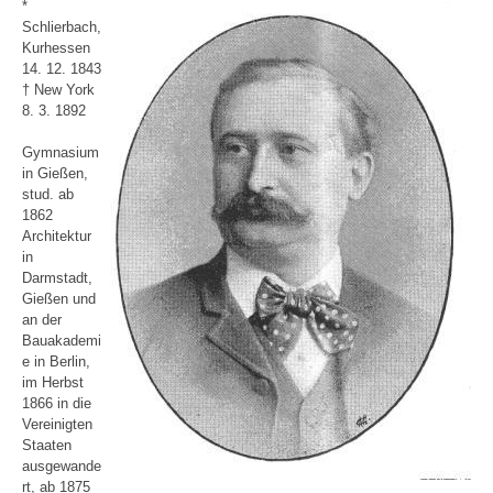
*
Schlierbach,
Kurhessen
14. 12. 1843
† New York
8. 3. 1892
Gymnasium
in Gießen,
stud. ab
1862
Architektur
in
Darmstadt,
Gießen und
an der
Bauakademi
e in Berlin,
im Herbst
1866 in die
Vereinigten
Staaten
ausgewande
rt, ab 1875