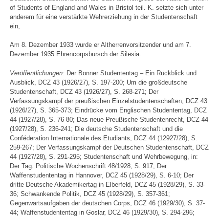
of Students of England and Wales in Bristol teil. K. setzte sich unter
anderem für eine verstärkte Wehrerziehung in der Studentenschaft
ein,
Am 8. Dezember 1933 wurde er Altherrenvorsitzender und am 7.
Dezember 1935 Ehrencorpsbursch der Silesia.
Veröffentlichungen:
Der Bonner Studententag – Ein Rückblick und
Ausblick, DCZ 43 (1926/27), S. 197-200; Um die großdeutsche
Studentenschaft, DCZ 43 (1926/27), S. 268-271; Der
Verfassungskampf der preußischen Einzelstudentenschaften, DCZ 43
(1926/27), S. 365-373; Eindrücke vom Englischen Studententag, DCZ
44 (1927/28), S. 76-80; Das neue Preußische Studentenrecht, DCZ 44
(1927/28), S. 236-241; Die deutsche Studentenschaft und die
Conféderation Internationale des Etudiants, DCZ 44 (12927/28), S.
259-267; Der Verfassungskampf der Deutschen Studentenschaft, DCZ
44 (1927/28), S. 291-295; Studentenschaft und Wehrbewegung, in:
Der Tag. Politische Wochenschrift 48/1928, S. 917; Der
Waffenstudententag in Hannover, DCZ 45 (1928/29), S. 6-10; Der
dritte Deutsche Akademikertag in Elberfeld, DCZ 45 (1928/29), S. 33-
36; Schwankende Politik, DCZ 45 (1928/29), S. 357-361;
Gegenwartsaufgaben der deutschen Corps, DCZ 46 (1929/30), S. 37-
44; Waffenstudententag in Goslar, DCZ 46 (1929/30), S. 294-296;