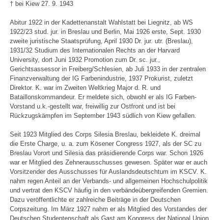
† bei Kiew 27. 9. 1943
Abitur 1922 in der Kadettenanstalt Wahlstatt bei Liegnitz, ab WS
1922/23 stud. jur. in Breslau und Berlin, Mai 1926 erste, Sept. 1930
zweite juristische Staatsprüfung, April 1930 Dr. jur. utr. (Breslau),
1931/32 Studium des Internationalen Rechts an der Harvard
University, dort Juni 1932 Promotion zum Dr. sc. jur.,
Gerichtsassessor in Freiberg/Schlesien, ab Juli 1933 in der zentralen
Finanzverwaltung der IG Farbenindustrie, 1937 Prokurist, zuletzt
Direktor. K. war im Zweiten Weltkrieg Major d. R. und
Bataillonskommandeur. Er meldete sich, obwohl er als IG Farben-
Vorstand u.k.-gestellt war, freiwillig zur Ostfront und ist bei
Rückzugskämpfen im September 1943 südlich von Kiew gefallen.
Seit 1923 Mitglied des Corps Silesia Breslau, bekleidete K. dreimal
die Erste Charge, u. a. zum Kösener Congress 1927, als der SC zu
Breslau Vorort und Silesia das präsidierende Corps war. Schon 1926
war er Mitglied des Zehnerausschusses gewesen. Später war er auch
Vorsitzender des Ausschusses für Auslandsdeutschtum im KSCV. K.
nahm regen Anteil an der Verbands- und allgemeinen Hochschulpolitik
und vertrat den KSCV häufig in den verbändeübergreifenden Gremien.
Dazu veröffentlichte er zahlreiche Beiträge in der Deutschen
Corpszeitung. Im März 1927 nahm er als Mitglied des Vorstandes der
Deutschen Studentenschaft als Gast am Kongress der National Union