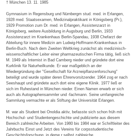
† München 13. 11. 1985
Gymnasium in Regensburg und Nürnbergm stud. med. in Erlangen,
1928 med. Staatsexamen, Medizinalpraktikant in Königsberg (Pr.),
1929 Promotion zum Dr. med. in Erlangen, Assistenzarzt in
Königsberg, weitere Ausbildung in Augsburg und Berlin, 1933
Assistenzarzt im Krankenhaus Berlin-Spandau, 1938 Chefarzt der
Abteilung für innere Medizin am Ludwig-Hoffmann-Krankenhaus in
Berlin-Buch. Nach dem Zweiten Weltkrieg zunächst als medizinisch-
wissenschaftlicher Leiter einer pharmazeutischen Firma tätig, ließ sich
M. 1949 als Internist in Bad Camberg nieder und gründete dort eine
Kurklinik für Naturheilkunde. Er war maßgeblich an der
Wiedergründung der "Gesellschaft für Arzneipflanzenforschung"
beteiligt und wurde später deren Ehrenvorsitzender. 1964 zog er nach
Seeshaupt und gründete auch dort eine eigene Klinik. 1977 ließ er
sich im Ruhestand in München nieder. Einen Namen erwarb er sich
auch als Autographensammler und -fachmann. Seine umfangreiche
Sammlung vermachte er als Stiftung der Universität Erlangen.
M. war als Student bei Onoldia aktiv, befasste sich schon früh mit
Hochschul- und Studentengeschichte und publizierte aus diesem
Bereich zahlreiche Arbeiten. Von 1980 bis 1984 war er Schriftleiter des
Jahrbuchs Einst und Jetzt des Vereins für corpsstudentische
Geschichtsforschung, in deme r selbst zahlreiche