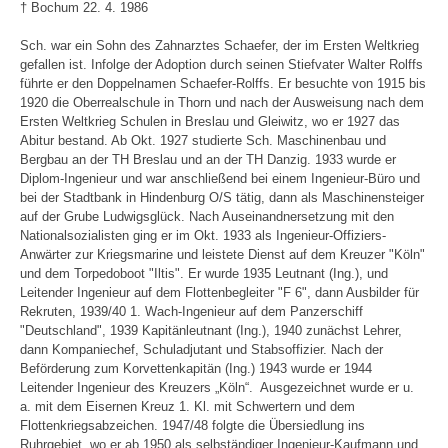
† Bochum 22. 4. 1986
Sch. war ein Sohn des Zahnarztes Schaefer, der im Ersten Weltkrieg
gefallen ist. Infolge der Adoption durch seinen Stiefvater Walter Rolffs
führte er den Doppelnamen Schaefer-Rolffs. Er besuchte von 1915 bis
1920 die Oberrealschule in Thorn und nach der Ausweisung nach dem
Ersten Weltkrieg Schulen in Breslau und Gleiwitz, wo er 1927 das
Abitur bestand. Ab Okt. 1927 studierte Sch. Maschinenbau und
Bergbau an der TH Breslau und an der TH Danzig. 1933 wurde er
Diplom-Ingenieur und war anschließend bei einem Ingenieur-Büro und
bei der Stadtbank in Hindenburg O/S tätig, dann als Maschinensteiger
auf der Grube Ludwigsglück. Nach Auseinandnersetzung mit den
Nationalsozialisten ging er im Okt. 1933 als Ingenieur-Offiziers-
Anwärter zur Kriegsmarine und leistete Dienst auf dem Kreuzer "Köln"
und dem Torpedoboot "Iltis". Er wurde 1935 Leutnant (Ing.), und
Leitender Ingenieur auf dem Flottenbegleiter "F 6", dann Ausbilder für
Rekruten, 1939/40 1. Wach-Ingenieur auf dem Panzerschiff
"Deutschland", 1939 Kapitänleutnant (Ing.), 1940 zunächst Lehrer,
dann Kompaniechef, Schuladjutant und Stabsoffizier. Nach der
Beförderung zum Korvettenkapitän (Ing.) 1943 wurde er 1944
Leitender Ingenieur des Kreuzers „Köln“. Ausgezeichnet wurde er u.
a. mit dem Eisernen Kreuz 1. Kl. mit Schwertern und dem
Flottenkriegsabzeichen. 1947/48 folgte die Übersiedlung ins
Ruhrgebiet, wo er ab 1950 als selbständiger Ingenieur-Kaufmann und