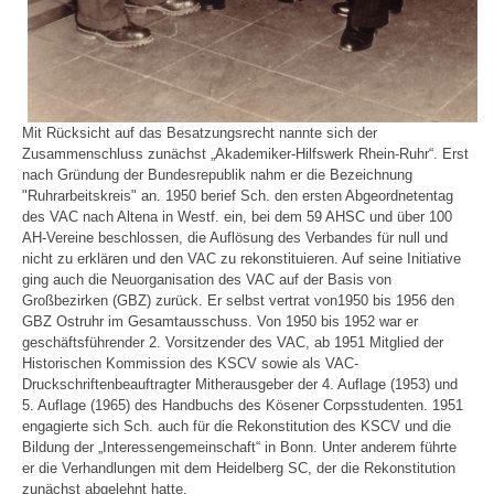
Mit Rücksicht auf das Besatzungsrecht nannte sich der
Zusammenschluss zunächst „Akademiker-Hilfswerk Rhein-Ruhr“. Erst
nach Gründung der Bundesrepublik nahm er die Bezeichnung
"Ruhrarbeitskreis" an. 1950 berief Sch. den ersten Abgeordnetentag
des VAC nach Altena in Westf. ein, bei dem 59 AHSC und über 100
AH-Vereine beschlossen, die Auflösung des Verbandes für null und
nicht zu erklären und den VAC zu rekonstituieren. Auf seine Initiative
ging auch die Neuorganisation des VAC auf der Basis von
Großbezirken (GBZ) zurück. Er selbst vertrat von1950 bis 1956 den
GBZ Ostruhr im Gesamtausschuss. Von 1950 bis 1952 war er
geschäftsführender 2. Vorsitzender des VAC, ab 1951 Mitglied der
Historischen Kommission des KSCV sowie als VAC-
Druckschriftenbeauftragter Mitherausgeber der 4. Auflage (1953) und
5. Auflage (1965) des Handbuchs des Kösener Corpsstudenten. 1951
engagierte sich Sch. auch für die Rekonstitution des KSCV und die
Bildung der „Interessengemeinschaft“ in Bonn. Unter anderem führte
er die Verhandlungen mit dem Heidelberg SC, der die Rekonstitution
zunächst abgelehnt hatte.