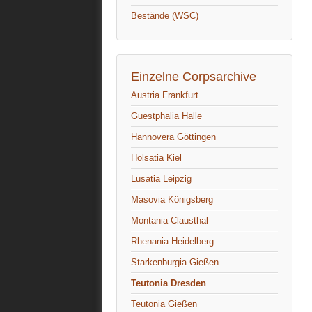
Bestände (WSC)
Einzelne Corpsarchive
Austria Frankfurt
Guestphalia Halle
Hannovera Göttingen
Holsatia Kiel
Lusatia Leipzig
Masovia Königsberg
Montania Clausthal
Rhenania Heidelberg
Starkenburgia Gießen
Teutonia Dresden
Teutonia Gießen