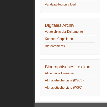
Vandalia-Teutonia Berlin
Digitales Archiv
Verzeichnis der Dokumente
Kösener Corpslisten
Biercomments
Biographisches Lexikon
Allgemeine Hinweise
Alphabetische Liste (KSCV)
Alphabetische Liste (WSC)