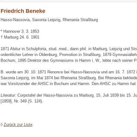
Friedrich Beneke
Hasso-Nassovia, Saxonia Leipzig, Rhenania Straßburg
* Hannover 3. 3. 1853
† Marburg 24. 6. 1901
1871 Abitur in Schulpforta, stud. med., dann phil. in Marburg, Leipzig und St
ordentlicher Lehrer in Oldenburg, Promotion in Straßburg, 1879 Gymnasialleh
Bochum, 1895 Direktor des Gymnasiums in Hamm i. W., lebte nach seiner Pe
B. wurde am 30. 10. 1871 Renonce bei Hasso-Nassovia und am 16. 7. 1872 i.e
Saxonia Leipzig, im Mai 1874 bei Rhenania Straßburg. Bei Rhenania bekleide
war Vorsitzender der AHSC in Bochum und Hamm. Den AHSC zu Hamm hat e
Literatur:
Corpstafel der Hasso-Nassovia zu Marburg. 15. Juli 1839 bis 15. J
[1959], Nr. 349 (S. 124).
◊
Zurück zur Liste