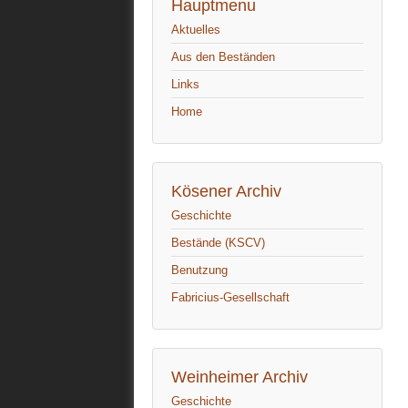
Hauptmenu
Aktuelles
Aus den Beständen
Links
Home
Kösener Archiv
Geschichte
Bestände (KSCV)
Benutzung
Fabricius-Gesellschaft
Weinheimer Archiv
Geschichte