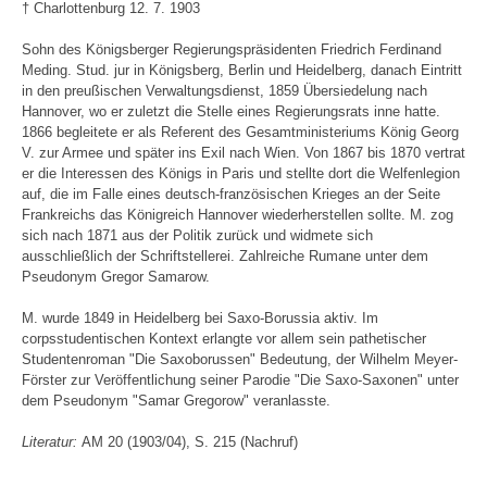
† Charlottenburg 12. 7. 1903
Sohn des Königsberger Regierungspräsidenten Friedrich Ferdinand
Meding. Stud. jur in Königsberg, Berlin und Heidelberg, danach Eintritt
in den preußischen Verwaltungsdienst, 1859 Übersiedelung nach
Hannover, wo er zuletzt die Stelle eines Regierungsrats inne hatte.
1866 begleitete er als Referent des Gesamtministeriums König Georg
V. zur Armee und später ins Exil nach Wien. Von 1867 bis 1870 vertrat
er die Interessen des Königs in Paris und stellte dort die Welfenlegion
auf, die im Falle eines deutsch-französischen Krieges an der Seite
Frankreichs das Königreich Hannover wiederherstellen sollte. M. zog
sich nach 1871 aus der Politik zurück und widmete sich
ausschließlich der Schriftstellerei. Zahlreiche Rumane unter dem
Pseudonym Gregor Samarow.
M. wurde 1849 in Heidelberg bei Saxo-Borussia aktiv. Im
corpsstudentischen Kontext erlangte vor allem sein pathetischer
Studentenroman "Die Saxoborussen" Bedeutung, der Wilhelm Meyer-
Förster zur Veröffentlichung seiner Parodie "Die Saxo-Saxonen" unter
dem Pseudonym "Samar Gregorow" veranlasste.
Literatur:
AM 20 (1903/04), S. 215 (Nachruf)