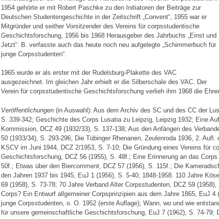
1954 gehörte er mit Robert Paschke zu den Initiatoren der Beiträge zur
Deutschen Studentengeschichte in der Zeitschrift „Convent“, 1955 war er
Mitgründer und seither Vorsitzender des Vereins für corpsstudentische
Geschichtsforschung, 1956 bis 1968 Herausgeber des Jahrbuchs „Einst und
Jetzt“. B. verfasste auch das heute noch neu aufgelegte „Schimmerbuch für
junge Corpsstudenten“.
1965 wurde er als erster mit der Rudelsburg-Plakette des VAC
ausgezeichnet. Im gleichen Jahr erhielt er die Silberschale des VAC. Der
Verein für corpsstudentische Geschichtsforschung verlieh ihm 1968 die Ehren
Veröffentlichungen
(in Auswahl): Aus dem Archiv des SC und des CC der Lusa
S. 339-342; Geschichte des Corps Lusatia zu Leipzig, Leipzig 1932; Eine Auf
Kommission, DCZ 49 (1932/33), S. 137-138; Aus den Anfängen des Verbande
50 (1933/34), S. 293-296; Die Tübinger Rhenanen, Zeulenroda 1936, 2. Aufl. 
KSCV im Juni 1944, DCZ 2/1953, S. 7-10; Die Gründung eines Vereins für c
Geschichtsforschung, DCZ 56 (1955), S. 48f.; Eine Erinnerung an das Corps 
50f.; Etwas über den Biercomment, DCZ 57 (1956), S. 115f.; Die Kameradsc
den Jahren 1937 bis 1945, EuJ 1 (1956), S. 5-40; 1848-1958. 110 Jahre Kö
69 (1958), S. 73-78; 70 Jahre Verband Alter Corpsstudenten, DCZ 59 (1958),
Corps? Ein Entwurf allgemeiner Corpsprinzipien aus dem Jahre 1865, EuJ 4 (
junge Corpsstudenten, o. O. 1952 (erste Auflage); Wann, wo und wie entst
für unsere gemeinschaftliche Geschichtsforschung, EuJ 7 (1962), S. 74-79;