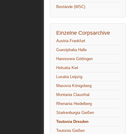
Bestände (WSC)
Einzelne Corpsarchive
Austria Frankfurt
Guestphalia Halle
Hannovera Göttingen
Holsatia Kiel
Lusatia Leipzig
Masovia Königsberg
Montania Clausthal
Rhenania Heidelberg
Starkenburgia Gießen
Teutonia Dresden
Teutonia Gießen