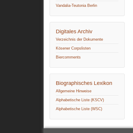
Vandalia-Teutonia Berlin
Digitales Archiv
Verzeichnis der Dokumente
Kösener Corpslisten
Biercomments
Biographisches Lexikon
Allgemeine Hinweise
Alphabetische Liste (KSCV)
Alphabetische Liste (WSC)