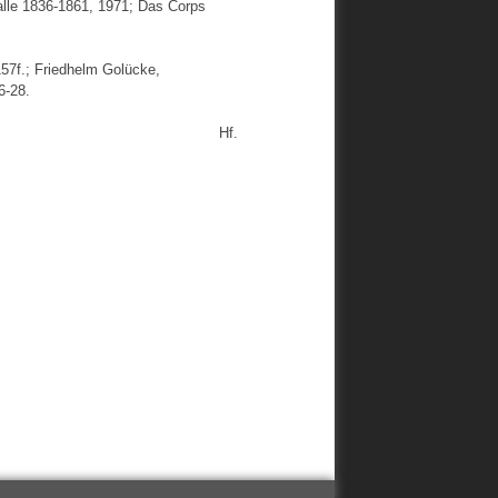
alle 1836-1861, 1971; Das Corps
57f.; Friedhelm Golücke,
6-28.
Hf.