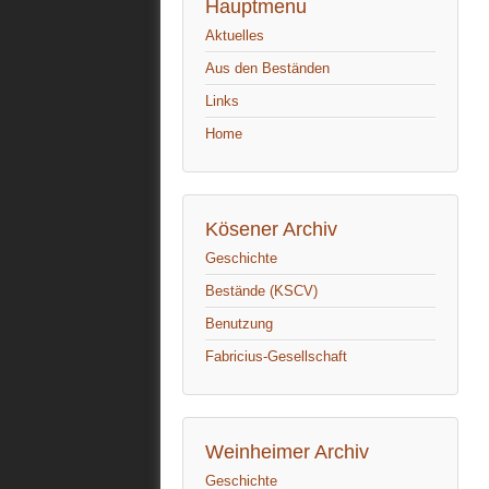
Hauptmenu
Aktuelles
Aus den Beständen
Links
Home
Kösener Archiv
Geschichte
Bestände (KSCV)
Benutzung
Fabricius-Gesellschaft
Weinheimer Archiv
Geschichte