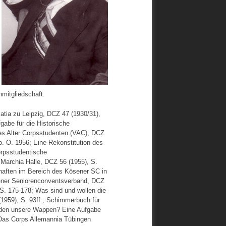
mitgliedschaft.
tia zu Leipzig, DCZ 47 (1930/31),
gabe für die Historische
s Alter Corpsstudenten (VAC), DCZ
o. O. 1956; Eine Rekonstitution des
orpsstudentische
Marchia Halle, DCZ 56 (1955), S.
haften im Bereich des Kösener SC in
sener Seniorenconventsverband, DCZ
 S. 175-178; Was sind und wollen die
1959), S. 93ff.; Schimmerbuch für
anden unsere Wappen? Eine Aufgabe
 Das Corps Allemannia Tübingen