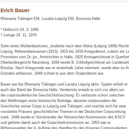
Erich Bauer
Rhenania Tübingen EM, Lusatia Leipzig EM, Borussia Halle
* Delitzsch 24. 3. 1890
† Lemgo 24. 11. 1970
Sohn eines Mühlenbesitzers, studierte nach dem Abitur (Leipzig 1909) Rech
Leipzig, Referendarexamen (1913). 1915 bis 1918 Kriegsdienst, zuletzt als
Promotion zum Dr. jur., Amtsrichter in Halle, 1925 Amtsgerichtsrat in Querfur
Oberlandesgericht Naumburg. 1934 wurde B. Erbhofgerichtsrat am Landeserb
Breslau. Nach Kriegsende war er eineinhalb Jahre interniert, wurde aber im 
Gründen entlassen. 1948 schied er aus dem Staatsdienst aus.
Bauer war bei Rhenania Tübingen und Lusatia Leipzig aktiv.
Später erhielt er
auch das Band der Borussia Halle. Verdienste erwarb er sich vor allem um
die corpsstudentische Geschichtsforschung. Er verfasste schon zwischen
den Weltkriegen erste historische Beiträge, darunter insbesondere die
Geschichte seiner Corps in Leipzig und Tübingen, und machte sich für eine
verstärkte Präsenz geschichtlicher Themen in der Deutschen Corpszeitung
stark. 1948 wurde er Vorsitzender der Historischen Kommission des KSCV
und gehörte damit auch der Gutachterkommission an. 1953 war er
Mitherausgeber der 4. Auflage des Handbuchs des Kösener Corpsstudenten.