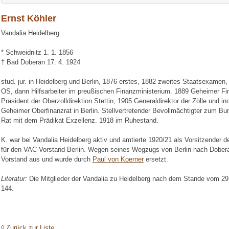
Ernst Köhler
Vandalia Heidelberg
* Schweidnitz 1. 1. 1856
† Bad Doberan 17. 4. 1924
stud. jur. in Heidelberg und Berlin, 1876 erstes, 1882 zweites Staatsexamen,
OS, dann Hilfsarbeiter im preußischen Finanzministerium. 1889 Geheimer Fi
Präsident der Oberzolldirektion Stettin, 1905 Generaldirektor der Zölle und in
Geheimer Oberfinanzrat in Berlin. Stellvertretender Bevollmächtigter zum Bu
Rat mit dem Prädikat Exzellenz. 1918 im Ruhestand.
K. war bei Vandalia Heidelberg aktiv und amtierte 1920/21 als Vorsitzender 
für den VAC-Vorstand Berlin. Wegen seines Wegzugs von Berlin nach Dober
Vorstand aus und wurde durch
Paul von Koerner
ersetzt.
Literatur:
Die Mitglieder der Vandalia zu Heidelberg nach dem Stande vom 29
144.
◊
Zurück zur Liste