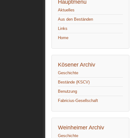
Hauptmenu
Aktuelles
Aus den Beständen
Links
Home
Kösener Archiv
Geschichte
Bestände (KSCV)
Benutzung
Fabricius-Gesellschaft
Weinheimer Archiv
Geschichte