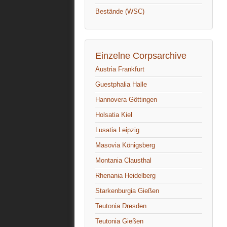
Bestände (WSC)
Einzelne Corpsarchive
Austria Frankfurt
Guestphalia Halle
Hannovera Göttingen
Holsatia Kiel
Lusatia Leipzig
Masovia Königsberg
Montania Clausthal
Rhenania Heidelberg
Starkenburgia Gießen
Teutonia Dresden
Teutonia Gießen