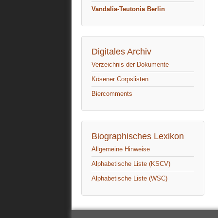
Vandalia-Teutonia Berlin
Digitales Archiv
Verzeichnis der Dokumente
Kösener Corpslisten
Biercomments
Biographisches Lexikon
Allgemeine Hinweise
Alphabetische Liste (KSCV)
Alphabetische Liste (WSC)