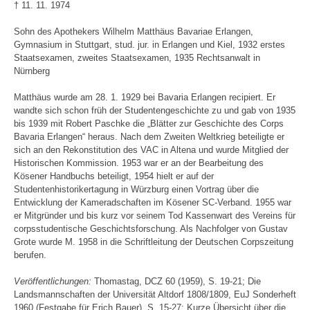
† 11. 11. 1974
Sohn des Apothekers Wilhelm Matthäus Bavariae Erlangen,
Gymnasium in Stuttgart, stud. jur. in Erlangen und Kiel, 1932 erstes
Staatsexamen, zweites Staatsexamen, 1935 Rechtsanwalt in
Nürnberg
Matthäus wurde am 28. 1. 1929 bei Bavaria Erlangen recipiert. Er
wandte sich schon früh der Studentengeschichte zu und gab von 1935
bis 1939 mit Robert Paschke die „Blätter zur Geschichte des Corps
Bavaria Erlangen“ heraus. Nach dem Zweiten Weltkrieg beteiligte er
sich an den Rekonstitution des VAC in Altena und wurde Mitglied der
Historischen Kommission. 1953 war er an der Bearbeitung des
Kösener Handbuchs beteiligt, 1954 hielt er auf der
Studentenhistorikertagung in Würzburg einen Vortrag über die
Entwicklung der Kameradschaften im Kösener SC-Verband. 1955 war
er Mitgründer und bis kurz vor seinem Tod Kassenwart des Vereins für
corpsstudentische Geschichtsforschung. Als Nachfolger von Gustav
Grote wurde M. 1958 in die Schriftleitung der Deutschen Corpszeitung
berufen.
Veröffentlichungen:
Thomastag, DCZ 60 (1959), S. 19-21; Die
Landsmannschaften der Universität Altdorf 1808/1809, EuJ Sonderheft
1960 (Festgabe für Erich Bauer), S. 15-27; Kurze Übersicht über die