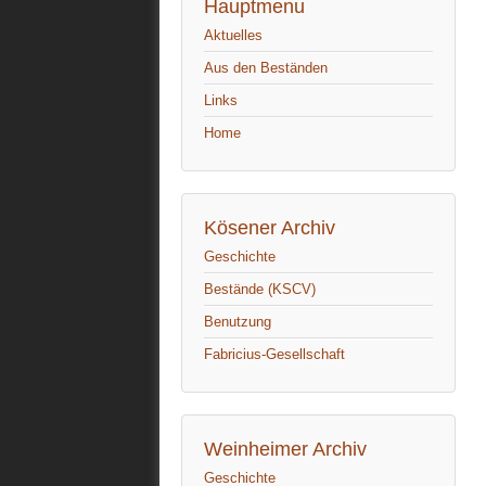
Hauptmenu
Aktuelles
Aus den Beständen
Links
Home
Kösener Archiv
Geschichte
Bestände (KSCV)
Benutzung
Fabricius-Gesellschaft
Weinheimer Archiv
Geschichte