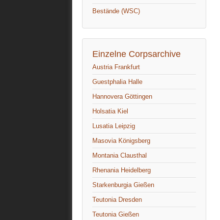
Bestände (WSC)
Einzelne Corpsarchive
Austria Frankfurt
Guestphalia Halle
Hannovera Göttingen
Holsatia Kiel
Lusatia Leipzig
Masovia Königsberg
Montania Clausthal
Rhenania Heidelberg
Starkenburgia Gießen
Teutonia Dresden
Teutonia Gießen