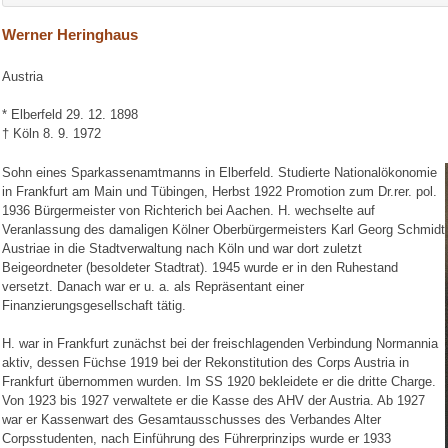
Werner Heringhaus
Austria
* Elberfeld 29. 12. 1898
† Köln 8. 9. 1972
Sohn eines Sparkassenamtmanns in Elberfeld. Studierte Nationalökonomie
in Frankfurt am Main und Tübingen, Herbst 1922 Promotion zum Dr.rer. pol.
1936 Bürgermeister von Richterich bei Aachen. H. wechselte auf
Veranlassung des damaligen Kölner Oberbürgermeisters Karl Georg Schmidt
Austriae in die Stadtverwaltung nach Köln und war dort zuletzt
Beigeordneter (besoldeter Stadtrat). 1945 wurde er in den Ruhestand
versetzt. Danach war er u. a. als Repräsentant einer
Finanzierungsgesellschaft tätig.
H. war in Frankfurt zunächst bei der freischlagenden Verbindung Normannia
aktiv, dessen Füchse 1919 bei der Rekonstitution des Corps Austria in
Frankfurt übernommen wurden. Im SS 1920 bekleidete er die dritte Charge.
Von 1923 bis 1927 verwaltete er die Kasse des AHV der Austria. Ab 1927
war er Kassenwart des Gesamtausschusses des Verbandes Alter
Corpsstudenten, nach Einführung des Führerprinzips wurde er 1933