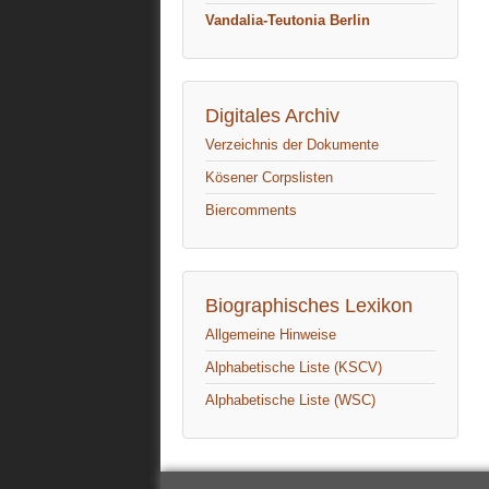
Vandalia-Teutonia Berlin
Digitales Archiv
Verzeichnis der Dokumente
Kösener Corpslisten
Biercomments
Biographisches Lexikon
Allgemeine Hinweise
Alphabetische Liste (KSCV)
Alphabetische Liste (WSC)