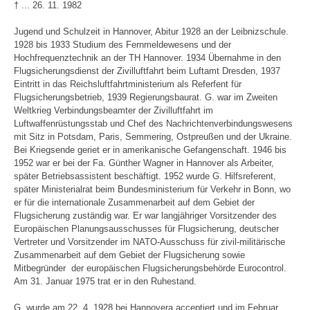
† ... 26. 11. 1982
Jugend und Schulzeit in Hannover, Abitur 1928 an der Leibnizschule.
1928 bis 1933 Studium des Fernmeldewesens und der
Hochfrequenztechnik an der TH Hannover. 1934 Übernahme in den
Flugsicherungsdienst der Zivilluftfahrt beim Luftamt Dresden, 1937
Eintritt in das Reichsluftfahrtministerium als Referfent für
Flugsicherungsbetrieb, 1939 Regierungsbaurat. G. war im Zweiten
Weltkrieg Verbindungsbeamter der Zivilluftfahrt im
Luftwaffenrüstungsstab und Chef des Nachrichtenverbindungswesens
mit Sitz in Potsdam, Paris, Semmering, Ostpreußen und der Ukraine.
Bei Kriegsende geriet er in amerikanische Gefangenschaft. 1946 bis
1952 war er bei der Fa. Günther Wagner in Hannover als Arbeiter,
später Betriebsassistent beschäftigt. 1952 wurde G. Hilfsreferent,
später Ministerialrat beim Bundesministerium für Verkehr in Bonn, wo
er für die internationale Zusammenarbeit auf dem Gebiet der
Flugsicherung zuständig war. Er war langjähriger Vorsitzender des
Europäischen Planungsausschusses für Flugsicherung, deutscher
Vertreter und Vorsitzender im NATO-Ausschuss für zivil-militärische
Zusammenarbeit auf dem Gebiet der Flugsicherung sowie
Mitbegründer der europäischen Flugsicherungsbehörde Eurocontrol.
Am 31. Januar 1975 trat er in den Ruhestand.
G. wurde am 22. 4. 1928 bei Hannovera acceptiert und im Februar