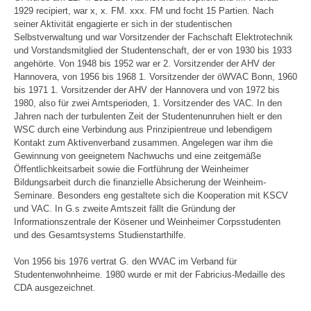
1929 recipiert, war x, x. FM. xxx. FM und focht 15 Partien. Nach
seiner Aktivität engagierte er sich in der studentischen
Selbstverwaltung und war Vorsitzender der Fachschaft Elektrotechnik
und Vorstandsmitglied der Studentenschaft, der er von 1930 bis 1933
angehörte. Von 1948 bis 1952 war er 2. Vorsitzender der AHV der
Hannovera, von 1956 bis 1968 1. Vorsitzender der öWVAC Bonn, 1960
bis 1971 1. Vorsitzender der AHV der Hannovera und von 1972 bis
1980, also für zwei Amtsperioden, 1. Vorsitzender des VAC. In den
Jahren nach der turbulenten Zeit der Studentenunruhen hielt er den
WSC durch eine Verbindung aus Prinzipientreue und lebendigem
Kontakt zum Aktivenverband zusammen. Angelegen war ihm die
Gewinnung von geeignetem Nachwuchs und eine zeitgemäße
Öffentlichkeitsarbeit sowie die Fortführung der Weinheimer
Bildungsarbeit durch die finanzielle Absicherung der Weinheim-
Seminare. Besonders eng gestaltete sich die Kooperation mit KSCV
und VAC. In G.s zweite Amtszeit fällt die Gründung der
Informationszentrale der Kösener und Weinheimer Corpsstudenten
und des Gesamtsystems Studienstarthilfe.
Von 1956 bis 1976 vertrat G. den WVAC im Verband für
Studentenwohnheime. 1980 wurde er mit der Fabricius-Medaille des
CDA ausgezeichnet.