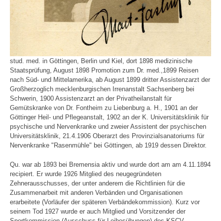
stud. med. in Göttingen, Berlin und Kiel, dort 1898 medizinische
Staatsprüfung, August 1898 Promotion zum Dr. med.,1899 Reisen
nach Süd- und Mittelamerika, ab August 1899 dritter Assistenzarzt der
Großherzoglich mecklenburgischen Irrenanstalt Sachsenberg bei
Schwerin, 1900 Assistenzarzt an der Privatheilanstalt für
Gemütskranke von Dr. Fontheim zu Liebenburg a. H., 1901 an der
Göttinger Heil- und Pflegeanstalt, 1902 an der K. Universitätsklinik für
psychische und Nervenkranke und zweier Assistent der psychischen
Universitätsklinik, 21.4.1906 Oberarzt des Provinzialsanatoriums für
Nervenkranke "Rasenmühle" bei Göttingen, ab 1919 dessen Direktor.
Qu. war ab 1893 bei Bremensia aktiv und wurde dort am am 4.11.1894
recipiert. Er wurde 1926 Mitglied des neugegründeten
Zehnerausschusses, der unter anderem die Richtlinien für die
Zusammenarbeit mit anderen Verbänden und Organisationen
erarbeitete (Vorläufer der späteren Verbändekommission). Kurz vor
seinem Tod 1927 wurde er auch Mitglied und Vorsitzender der
Sportkommission (Ausschuss für Leibesübungen) des KSCV.