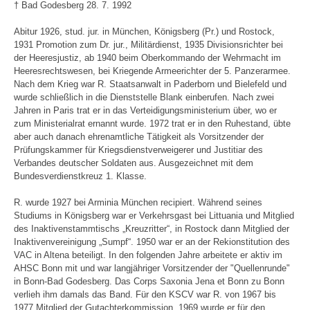
† Bad Godesberg 28. 7. 1992
Abitur 1926, stud. jur. in München, Königsberg (Pr.) und Rostock,
1931 Promotion zum Dr. jur., Militärdienst, 1935 Divisionsrichter bei
der Heeresjustiz, ab 1940 beim Oberkommando der Wehrmacht im
Heeresrechtswesen, bei Kriegende Armeerichter der 5. Panzerarmee.
Nach dem Krieg war R. Staatsanwalt in Paderborn und Bielefeld und
wurde schließlich in die Dienststelle Blank einberufen. Nach zwei
Jahren in Paris trat er in das Verteidigungsministerium über, wo er
zum Ministerialrat ernannt wurde. 1972 trat er in den Ruhestand, übte
aber auch danach ehrenamtliche Tätigkeit als Vorsitzender der
Prüfungskammer für Kriegsdienstverweigerer und Justitiar des
Verbandes deutscher Soldaten aus. Ausgezeichnet mit dem
Bundesverdienstkreuz 1. Klasse.
R. wurde 1927 bei Arminia München recipiert. Während seines
Studiums in Königsberg war er Verkehrsgast bei Littuania und Mitglied
des Inaktivenstammtischs „Kreuzritter“, in Rostock dann Mitglied der
Inaktivenvereinigung „Sumpf“. 1950 war er an der Rekionstitution des
VAC in Altena beteiligt. In den folgenden Jahre arbeitete er aktiv im
AHSC Bonn mit und war langjähriger Vorsitzender der "Quellenrunde"
in Bonn-Bad Godesberg. Das Corps Saxonia Jena et Bonn zu Bonn
verlieh ihm damals das Band. Für den KSCV war R. von 1967 bis
1977 Mitglied der Gutachterkommission. 1969 wurde er für den