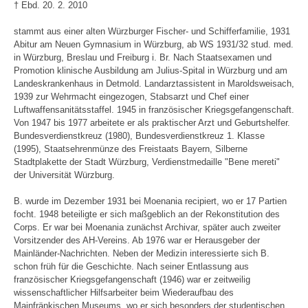
† Ebd. 20. 2. 2010
stammt aus einer alten Würzburger Fischer- und Schifferfamilie, 1931
Abitur am Neuen Gymnasium in Würzburg, ab WS 1931/32 stud. med.
in Würzburg, Breslau und Freiburg i. Br. Nach Staatsexamen und
Promotion klinische Ausbildung am Julius-Spital in Würzburg und am
Landeskrankenhaus in Detmold. Landarztassistent in Maroldsweisach,
1939 zur Wehrmacht eingezogen, Stabsarzt und Chef einer
Luftwaffensanitätsstaffel. 1945 in französischer Kriegsgefangenschaft.
Von 1947 bis 1977 arbeitete er als praktischer Arzt und Geburtshelfer.
Bundesverdienstkreuz (1980), Bundesverdienstkreuz 1. Klasse
(1995), Staatsehrenmünze des Freistaats Bayern, Silberne
Stadtplakette der Stadt Würzburg, Verdienstmedaille "Bene mereti"
der Universität Würzburg.
B. wurde im Dezember 1931 bei Moenania recipiert, wo er 17 Partien
focht. 1948 beteiligte er sich maßgeblich an der Rekonstitution des
Corps. Er war bei Moenania zunächst Archivar, später auch zweiter
Vorsitzender des AH-Vereins. Ab 1976 war er Herausgeber der
Mainländer-Nachrichten. Neben der Medizin interessierte sich B.
schon früh für die Geschichte. Nach seiner Entlassung aus
französischer Kriegsgefangenschaft (1946) war er zeitweilig
wissenschaftlicher Hilfsarbeiter beim Wiederaufbau des
Mainfränkischen Museums, wo er sich besonders der studentischen