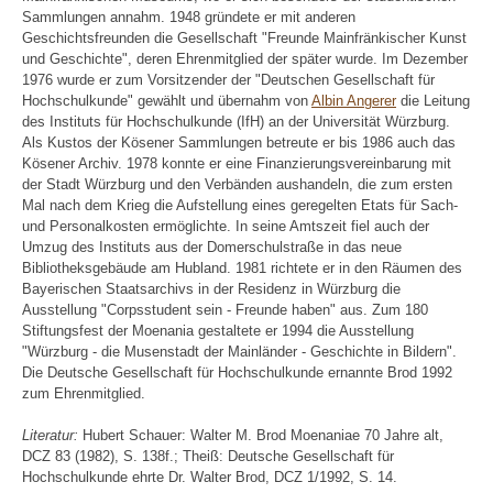
Sammlungen annahm. 1948 gründete er mit anderen
Geschichtsfreunden die Gesellschaft "Freunde Mainfränkischer Kunst
und Geschichte", deren Ehrenmitglied der später wurde. Im Dezember
1976 wurde er zum Vorsitzender der "Deutschen Gesellschaft für
Hochschulkunde" gewählt und übernahm von
Albin Angerer
die Leitung
des Instituts für Hochschulkunde (IfH) an der Universität Würzburg.
Als Kustos der Kösener Sammlungen betreute er bis 1986 auch das
Kösener Archiv. 1978 konnte er eine Finanzierungsvereinbarung mit
der Stadt Würzburg und den Verbänden aushandeln, die zum ersten
Mal nach dem Krieg die Aufstellung eines geregelten Etats für Sach-
und Personalkosten ermöglichte. In seine Amtszeit fiel auch der
Umzug des Instituts aus der Domerschulstraße in das neue
Bibliotheksgebäude am Hubland. 1981 richtete er in den Räumen des
Bayerischen Staatsarchivs in der Residenz in Würzburg die
Ausstellung "Corpsstudent sein - Freunde haben" aus. Zum 180
Stiftungsfest der Moenania gestaltete er 1994 die Ausstellung
"Würzburg - die Musenstadt der Mainländer - Geschichte in Bildern".
Die Deutsche Gesellschaft für Hochschulkunde ernannte Brod 1992
zum Ehrenmitglied.
Literatur:
Hubert Schauer: Walter M. Brod Moenaniae 70 Jahre alt,
DCZ 83 (1982), S. 138f.; Theiß: Deutsche Gesellschaft für
Hochschulkunde ehrte Dr. Walter Brod, DCZ 1/1992, S. 14.