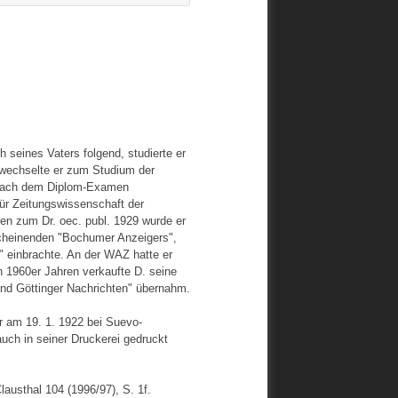
seines Vaters folgend, studierte er
wechselte er zum Studium der
. Nach dem Diplom-Examen
ür Zeitungswissenschaft der
en zum Dr. oec. publ. 1929 wurde er
scheinenden "Bochumer Anzeigers",
" einbrachte. An der WAZ hatte er
en 1960er Jahren verkaufte D. seine
und Göttinger Nachrichten" übernahm.
er am 19. 1. 1922 bei Suevo-
 auch in seiner Druckerei gedruckt
austhal 104 (1996/97), S. 1f.