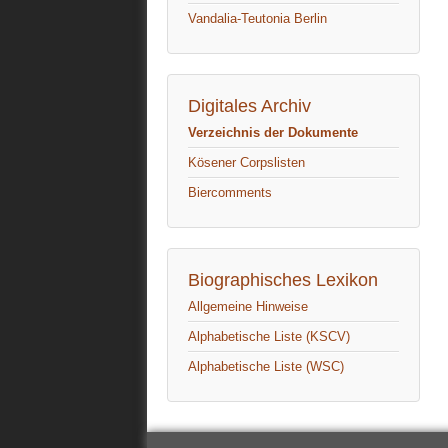
Vandalia-Teutonia Berlin
Digitales Archiv
Verzeichnis der Dokumente
Kösener Corpslisten
Biercomments
Biographisches Lexikon
Allgemeine Hinweise
Alphabetische Liste (KSCV)
Alphabetische Liste (WSC)