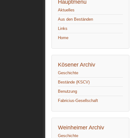
Hauptmenu
Aktuelles
Aus den Beständen
Links
Home
Kösener Archiv
Geschichte
Bestände (KSCV)
Benutzung
Fabricius-Gesellschaft
Weinheimer Archiv
Geschichte