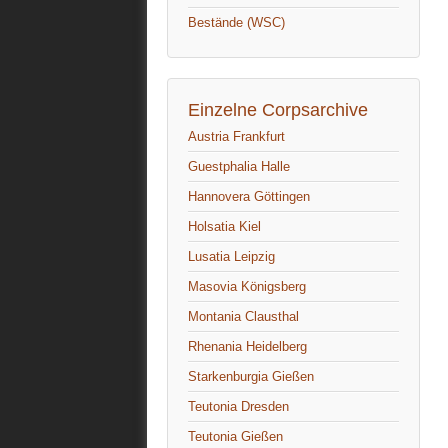
Bestände (WSC)
Einzelne Corpsarchive
Austria Frankfurt
Guestphalia Halle
Hannovera Göttingen
Holsatia Kiel
Lusatia Leipzig
Masovia Königsberg
Montania Clausthal
Rhenania Heidelberg
Starkenburgia Gießen
Teutonia Dresden
Teutonia Gießen