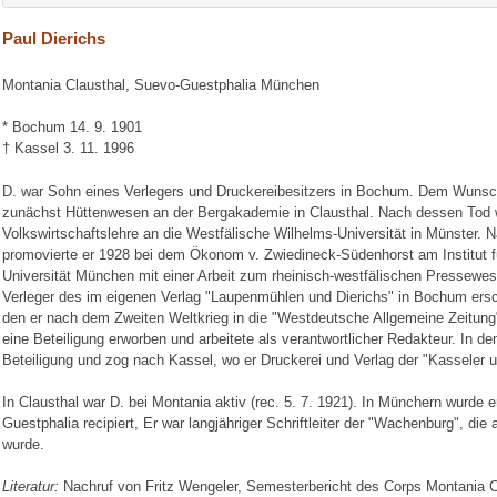
Paul Dierichs
Montania Clausthal, Suevo-Guestphalia München
* Bochum 14. 9. 1901
† Kassel 3. 11. 1996
D. war Sohn eines Verlegers und Druckereibesitzers in Bochum. Dem Wunsch 
zunächst Hüttenwesen an der Bergakademie in Clausthal. Nach dessen Tod 
Volkswirtschaftslehre an die Westfälische Wilhelms-Universität in Münster
promovierte er 1928 bei dem Ökonom v. Zwiedineck-Südenhorst am Institut f
Universität München mit einer Arbeit zum rheinisch-westfälischen Pressewes
Verleger des im eigenen Verlag "Laupenmühlen und Dierichs" in Bochum er
den er nach dem Zweiten Weltkrieg in die "Westdeutsche Allgemeine Zeitung
eine Beteiligung erworben und arbeitete als verantwortlicher Redakteur. In d
Beteiligung und zog nach Kassel, wo er Druckerei und Verlag der "Kasseler 
In Clausthal war D. bei Montania aktiv (rec. 5. 7. 1921). In Münchern wurde 
Guestphalia recipiert, Er war langjähriger Schriftleiter der "Wachenburg", die
wurde.
Literatur:
Nachruf von Fritz Wengeler, Semesterbericht des Corps Montania Cl