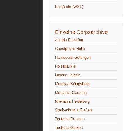
Bestände (WSC)
Einzelne Corpsarchive
Austria Frankfurt
Guestphalia Halle
Hannovera Göttingen
Holsatia Kiel
Lusatia Leipzig
Masovia Königsberg
Montania Clausthal
Rhenania Heidelberg
Starkenburgia Gießen
Teutonia Dresden
Teutonia Gießen