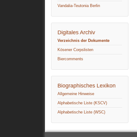
Vandalia-Teutonia Berlin
Digitales Archiv
Verzeichnis der Dokumente
Kösener Corpslisten
Biercomments
Biographisches Lexikon
Allgemeine Hinweise
Alphabetische Liste (KSCV)
Alphabetische Liste (WSC)