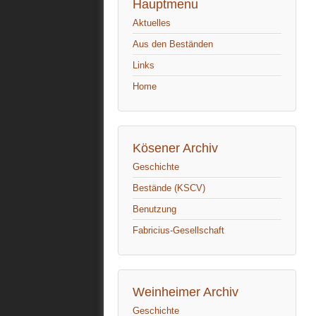
Hauptmenu
Aktuelles
Aus den Beständen
Links
Home
Kösener Archiv
Geschichte
Bestände (KSCV)
Benutzung
Fabricius-Gesellschaft
Weinheimer Archiv
Geschichte