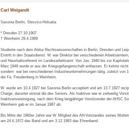
Carl Weigandt
Saxonia Berlin, Slesvico-Holsatia
* Dresden 27.10.1907
† Weinheim 29.4.1989
Studierte nach dem Abitur Rechtswissenschaften in Berlin, Dresden und Leip
Eintritt in den Staatsdienst. W. war Direktor bei verschiedenen Arbeitsämtern
und Haushaltsreferent im Landesarbeitsamt. Von Jan. 1940 bis zur Kapitulatio
März 1948 wurde er aus der Kriegsgefangenschaft entlassen. Er kehrte nicht
sondern war bei verschiedenen Industrieunternehmungen tätig, zuletzt von 1
der Fa. Freudenberg in Weinheim.
W. wurde am 10.4.1927 bei Saxonia Berlin acceptiert und am 13.7.1927 recipi
Charge, darunter einmal die des Seniors. Als Inaktiver war er zeitweilig Vors
Inaktivenvereinigung, nach dem Krieg langjähriger Vorsitzender der AHSC So
Weinheim gab er im Januar 1987 ab.
Bis Mitte der 1960er Jahre war W. Mitglied des AH-Vorstandes seines Mutterc
am 24.6.1972 das Band und am 3.12.1983 das Ehrenband.