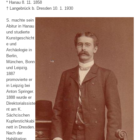
* Hanau 8. 11. 1858
† Langebrück b. Dresden 10. 1. 1930
S. machte sein
Abitur in Hanau
und studierte
Kunstgeschicht
e und
Archäologie in
Berlin,
München, Bonn
und Leipzig.
1887
promovierte er
in Leipzig bei
Anton Springer.
1888 wurde er
Direktorialssiste
nt am K.
Sächcischen
Kupferstichkabi
nett in Dresden.
Nach der
Habilitation