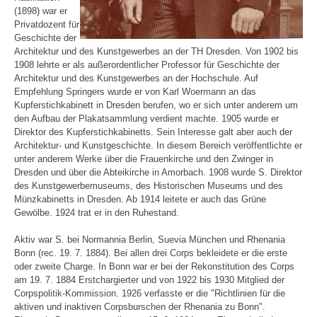
(1898) war er
Privatdozent für
Geschichte der
Architektur und des Kunstgewerbes an der TH Dresden. Von 1902 bis
1908 lehrte er als außerordentlicher Professor für Geschichte der
Architektur und des Kunstgewerbes an der Hochschule. Auf
Empfehlung Springers wurde er von Karl Woermann an das
Kupferstichkabinett in Dresden berufen, wo er sich unter anderem um
den Aufbau der Plakatsammlung verdient machte. 1905 wurde er
Direktor des Kupferstichkabinetts. Sein Interesse galt aber auch der
Architektur- und Kunstgeschichte. In diesem Bereich veröffentlichte er
unter anderem Werke über die Frauenkirche und den Zwinger in
Dresden und über die Abteikirche in Amorbach. 1908 wurde S. Direktor
des Kunstgewerbemuseums, des Historischen Museums und des
Münzkabinetts in Dresden. Ab 1914 leitete er auch das Grüne
Gewölbe. 1924 trat er in den Ruhestand.
Aktiv war S. bei Normannia Berlin, Suevia München und Rhenania
Bonn (rec. 19. 7. 1884). Bei allen drei Corps bekleidete er die erste
oder zweite Charge. In Bonn war er bei der Rekonstitution des Corps
am 19. 7. 1884 Erstchargierter und von 1922 bis 1930 Mitglied der
Corpspolitik-Kommission. 1926 verfasste er die "Richtlinien für die
aktiven und inaktiven Corpsburschen der Rhenania zu Bonn".