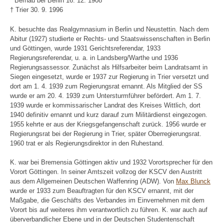
* Bernau bei Berlin 16. 12. 1908
† Trier 30. 9. 1996
K. besuchte das Realgymnasium in Berlin und Neustettin. Nach dem
Abitur (1927) studierte er Rechts- und Staatswissenschaften in Berlin
und Göttingen, wurde 1931 Gerichtsreferendar, 1933
Regierungsreferendar, u. a. in Landsberg/Warthe und 1936
Regierungsassessor. Zunächst als Hilfsarbeiter beim Landratsamt in
Siegen eingesetzt, wurde er 1937 zur Regierung in Trier versetzt und
dort am 1. 4. 1939 zum Regierungsrat ernannt. Als Mitglied der SS
wurde er am 20. 4. 1939 zum Untersturmführer befördert. Am 1. 7.
1939 wurde er kommissarischer Landrat des Kreises Wittlich, dort
1940 definitiv ernannt und kurz darauf zum Militärdienst eingezogen.
1955 kehrte er aus der Kriegsgefangenschaft zurück. 1956 wurde er
Regierungsrat bei der Regierung in Trier, später Oberregierungsrat.
1960 trat er als Regierungsdirektor in den Ruhestand.
K. war bei Bremensia Göttingen aktiv und 1932 Vorortsprecher für den
Vorort Göttingen. In seiner Amtszeit vollzog der KSCV den Austritt
aus dem Allgemeinen Deutschen Waffenring (ADW). Von
Max Blunck
wurde er 1933 zum Beauftragten für den KSCV ernannt, mit der
Maßgabe, die Geschäfts des Verbandes im Einvernehmen mit dem
Vorort bis auf weiteres ihm verantwortlich zu führen. K. war auch auf
überverbandlicher Ebene und in der Deutschen Studentenschaft