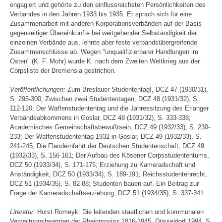
engagiert und gehörte zu den einflussreichsten Persönlichkeiten des
Verbandes in den Jahren 1933 bis 1935. Er sprach sich für eine
Zusammenarbeit mit anderen Korporationsverbänden auf der Basis
gegenseitiger Übereinkünfte bei weitgehender Selbständigkeit der
einzelnen Verbände aus, lehnte aber feste verbandsübergreifende
Zusammenschlüsse ab. Wegen "unqualifizierbarer Handlungen im
Osten" (K. F. Mohr) wurde K. nach dem Zweiten Weltkrieg aus der
Corpsliste der Bremensia gestrichen.
Veröffentlichungen:
Zum Breslauer Studententag!, DCZ 47 (1930/31),
S. 295-300; Zwischen zwei Studententagen, DCZ 48 (1931/32), S.
112-120; Der Waffenstudententag und die Jahressitzung des Erlanger
Verbändeabkommens in Goslar, DCZ 48 (1931/32), S. 333-338;
Academisches Gemeinschaftsbewußtsein, DCZ 49 (1932/33), S. 230-
233; Der Waffenstudententag 1932 in Goslar, DCZ 49 (1932/33), S.
241-245; Die Flandernfahrt der Deutschen Studentenschaft, DCZ 49
(1932/33), S. 156-161; Der Aufbau des Kösener Corpsstudententums,
DCZ 50 (1933/34), S. 171-175; Erziehung zu Kameradschaft und
Anständigkeit, DCZ 50 (1933/34), S. 189-191; Reichsstudentenrecht,
DCZ 51 (1934/35), S. 82-88; Studenten bauen auf. Ein Beitrag zur
Frage der Kameradschaftserziehung, DCZ 51 (1934/35), S. 337-341
Literatur:
Horst Romeyk: Die leitenden staatlichen und kommunalen
Verwaltungsbeamten der Rheinprovinz 1816-1945, Düsseldorf 1994, S.