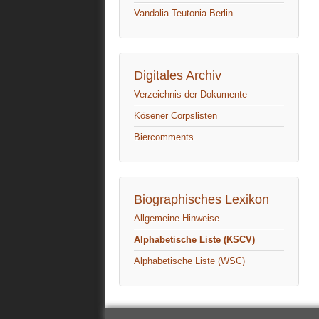
Vandalia-Teutonia Berlin
Digitales Archiv
Verzeichnis der Dokumente
Kösener Corpslisten
Biercomments
Biographisches Lexikon
Allgemeine Hinweise
Alphabetische Liste (KSCV)
Alphabetische Liste (WSC)