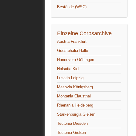
Bestände (WSC)
Einzelne Corpsarchive
Austria Frankfurt
Guestphalia Halle
Hannovera Göttingen
Holsatia Kiel
Lusatia Leipzig
Masovia Königsberg
Montania Clausthal
Rhenania Heidelberg
Starkenburgia Gießen
Teutonia Dresden
Teutonia Gießen