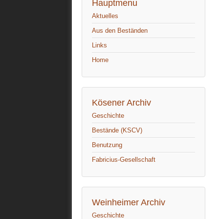
Hauptmenu
Aktuelles
Aus den Beständen
Links
Home
Kösener Archiv
Geschichte
Bestände (KSCV)
Benutzung
Fabricius-Gesellschaft
Weinheimer Archiv
Geschichte