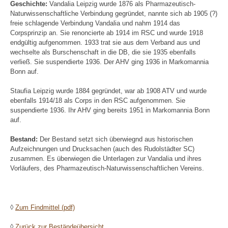
Geschichte:
Vandalia Leipzig wurde 1876 als Pharmazeutisch-
Naturwissenschaftliche Verbindung gegründet, nannte sich ab 1905 (?)
freie schlagende Verbindung Vandalia und nahm 1914 das
Corpsprinzip an. Sie renoncierte ab 1914 im RSC und wurde 1918
endgültig aufgenommen. 1933 trat sie aus dem Verband aus und
wechselte als Burschenschaft in die DB, die sie 1935 ebenfalls
verließ. Sie suspendierte 1936. Der AHV ging 1936 in Markomannia
Bonn auf.
Staufia Leipzig wurde 1884 gegründet, war ab 1908 ATV und wurde
ebenfalls 1914/18 als Corps in den RSC aufgenommen. Sie
suspendierte 1936. Ihr AHV ging bereits 1951 in Markomannia Bonn
auf.
Bestand:
Der Bestand setzt sich überwiegnd aus historischen
Aufzeichnungen und Drucksachen (auch des Rudolstädter SC)
zusammen. Es überwiegen die Unterlagen zur Vandalia und ihres
Vorläufers, des Pharmazeutisch-Naturwissenschaftlichen Vereins.
◊
Zum Findmittel (pdf)
◊
Zurück zur Beständeübersicht