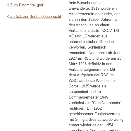
freie Burschenschaft
◊
Zum Findmittel (pdf)
umwandelte. 1919 wurde ein
Altherrenverein gegründet, der
◊
Zurück zur Beständeübersicht
sich in den 1920er Jahren für
den Anschluss an einen
Verband einsetzte. KSCV, DB,
VC und LC wurden aus
unterschiedlichen Gründen
verworfen. Schließlich
renoncierte Normannia ab Juni
1927 im RSC und wurde am 25.
März 1928 definitiv in den
Verband aufgenommen. Mit
dem Aufgehen der RSC im
WSC wurde sie Weinheimer
Corps. 1935 wurde sie
suspendiert und im
Sommersemester 1949
zunächst als "Club Normannia"
restituiert. Ein 1952
geschlossener Fusionsvertrag
mit Silingia-Breslau wurde wenig
später wieder gelöst. 1954
verschmolz Normannia mit dem