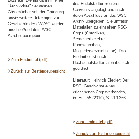
2012 auf. Die bis dahin in einer
des Rudolstädter Senioren-
"Archivkiste" verwahrten
Convents angelegt und nach
Gästebücher seit der Gründung
deren Abschluss an das WSC-
sowie weitere Unterlagen zur
Archiv übergeben. Sie umfasst
Geschichte der öWVAC wurden
Materialien zu einzelnen RSC-
anschließend dem WSC-
Corps (Chroniken,
Avrchiv übergeben.
Semesterberichte,
Rundschreiben,
Mitgliederverzeichnisse). Das
Findmittel ist nach
◊
Zum Findmittel (pdf)
Hochschulstädten alphabetisch
geordnet.
◊
Zurück zur Beständeübersicht
Literatur:
Heinrich Diedler: Der
RSC. Geschichte eines
erloschenen Corpsverbandes,
in: EuJ 55 (2010), S. 219-366.
◊
Zum Findmittel (pdf)
◊
Zurück zur Beständeübersicht