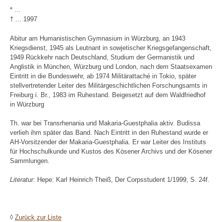
* ...
† ... 1997
Abitur am Humanistischen Gymnasium in Würzburg, an 1943
Kriegsdienst, 1945 als Leutnant in sowjetischer Kriegsgefangenschaft,
1949 Rückkehr nach Deutschland, Studium der Germanistik und
Anglistik in München, Würzburg und London, nach dem Staatsexamen
Eintritt in die Bundeswehr, ab 1974 Militärattaché in Tokio, später
stellvertretender Leiter des Militärgeschichtlichen Forschungsamts in
Freiburg i. Br., 1983 im Ruhestand. Beigesetzt auf dem Waldfriedhof
in Würzburg
Th. war bei Transrhenania und Makaria-Guestphalia aktiv. Budissa
verlieh ihm später das Band. Nach Eintritt in den Ruhestand wurde er
AH-Vorsitzender der Makaria-Guestphalia. Er war Leiter des Instituts
für Hochschulkunde und Kustos des Kösener Archivs und der Kösener
Sammlungen.
Literatur:
Hepe: Karl Heinrich Theiß, Der Corpsstudent 1/1999, S. 24f.
◊
Zurück zur Liste