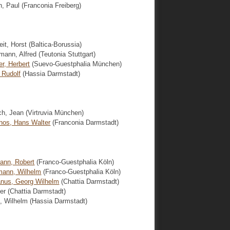
n, Paul (Franconia Freiberg)
it, Horst (Baltica-Borussia)
mann, Alfred (Teutonia Stuttgart)
er, Herbert
(Suevo-Guestphalia München)
, Rudolf
(Hassia Darmstadt)
ich, Jean (Virtruvia München)
rhos, Hans Walter
(Franconia Darmstadt)
ann, Robert
(Franco-Guestphalia Köln)
ann, Wilhelm
(Franco-Guestphalia Köln)
nus, Georg Wilhelm
(Chattia Darmstadt)
er (Chattia Darmstadt)
, Wilhelm (Hassia Darmstadt)