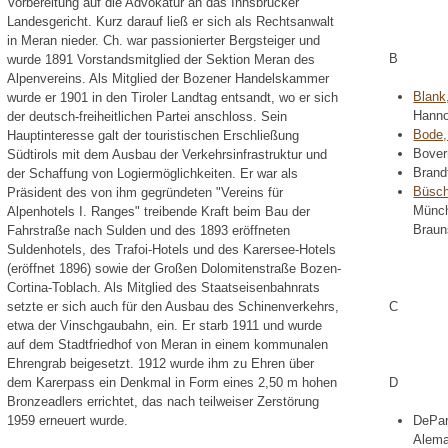
Vorbereitung auf die Advokatur an das Innsbrucker
Landesgericht. Kurz darauf ließ er sich als Rechtsanwalt
in Meran nieder. Ch. war passionierter Bergsteiger und
B
wurde 1891 Vorstandsmitglied der Sektion Meran des
Alpenvereins. Als Mitglied der Bozener Handelskammer
Blank
wurde er 1901 in den Tiroler Landtag entsandt, wo er sich
Hanno
der deutsch-freiheitlichen Partei anschloss. Sein
Bode,
Hauptinteresse galt der touristischen Erschließung
Bover
Südtirols mit dem Ausbau der Verkehrsinfrastruktur und
Brandt
der Schaffung von Logiermöglichkeiten. Er war als
Büsch
Präsident des von ihm gegründeten "Vereins für
Münch
Alpenhotels I. Ranges" treibende Kraft beim Bau der
Braun
Fahrstraße nach Sulden und des 1893 eröffneten
Suldenhotels, des Trafoi-Hotels und des Karersee-Hotels
(eröffnet 1896) sowie der Großen Dolomitenstraße Bozen-
Cortina-Toblach. Als Mitglied des Staatseisenbahnrats
C
setzte er sich auch für den Ausbau des Schinenverkehrs,
etwa der Vinschgaubahn, ein. Er starb 1911 und wurde
auf dem Stadtfriedhof von Meran in einem kommunalen
Ehrengrab beigesetzt. 1912 wurde ihm zu Ehren über
dem Karerpass ein Denkmal in Form eines 2,50 m hohen
D
Bronzeadlers errichtet, das nach teilweiser Zerstörung
1959 erneuert wurde.
DePar
Alema