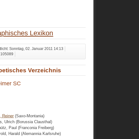
aphisches Lexikon
tlicht: Sonntag, 02. Januar 2011 14:13
: 105089
betisches Verzeichnis
imer SC
, Reiner
(Saxo-Montania)
s, Ulrich (Borussia Clausthal)
ütz, Paul (Franconia Freiberg)
old, Harald (Alemannia Karlsruhe)