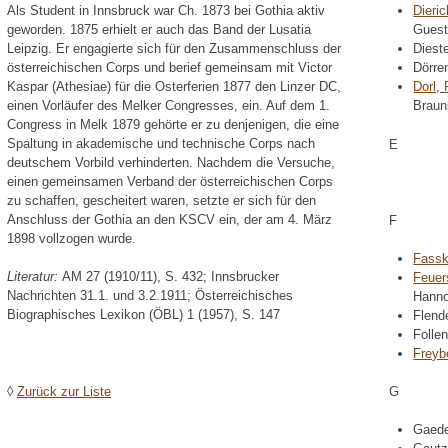
Als Student in Innsbruck war Ch. 1873 bei Gothia aktiv
Dieri
geworden. 1875 erhielt er auch das Band der Lusatia
Guest
Leipzig. Er engagierte sich für den Zusammenschluss der
Diest
österreichischen Corps und berief gemeinsam mit Victor
Dörre
Kaspar (Athesiae) für die Osterferien 1877 den Linzer DC,
Dorl,
einen Vorläufer des Melker Congresses, ein. Auf dem 1.
Braun
Congress in Melk 1879 gehörte er zu denjenigen, die eine
Spaltung in akademische und technische Corps nach
E
deutschem Vorbild verhinderten. Nachdem die Versuche,
einen gemeinsamen Verband der österreichischen Corps
zu schaffen, gescheitert waren, setzte er sich für den
Anschluss der Gothia an den KSCV ein, der am 4. März
F
1898 vollzogen wurde.
Fassk
Literatur:
AM 27 (1910/11), S. 432; Innsbrucker
Feuer
Nachrichten 31.1. und 3.2.1911; Österreichisches
Hanno
Biographisches Lexikon (ÖBL) 1 (1957), S. 147
Flend
Folle
Freyb
◊
Zurück zur Liste
G
Gaede