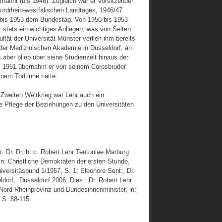
nannt (bis 1946). Zugleich war er Vorsitzender
nordrhein-westfälischen Landtages, 1946/47
 bis 1953 dem Bundestag. Von 1950 bis 1953
 stets ein wichtiges Anliegen, was von Seiten
tät der Universität Münster verlieh ihm bereits
der Medizinischen Akademie in Düsseldorf, an
aber blieb über seine Studienzeit hinaus der
ni 1951 übernahm er von seinem Corpsbruder
inem Tod inne hatte.
 Zweiten Weltkrieg war Lehr auch ein
ie Pflege der Beziehungen zu den Universitäten
: Dr. Dr. h. c. Robert Lehr Teutoniae Marburg
n: Christliche Demokraten der ersten Stunde,
iversitäsbund 1/1957, S. 1; Eleonore Sent:, Dr.
orf,. Düsseldorf 2006; Dies.: Dr. Robert Lehr
 Nord-Rheinprovinz und Bundesinnenminister, in:
 S. 88-115.