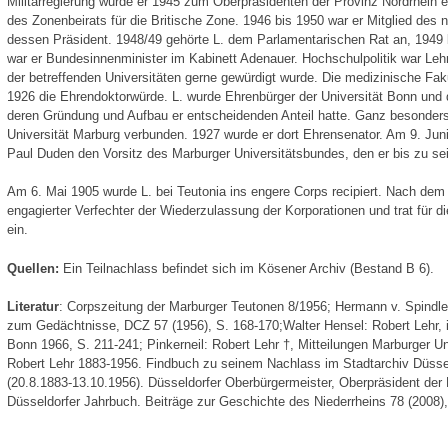
Militärregierung wurde er 1945 zum Oberpräsidenten der Provinz Nordrhein er
des Zonenbeirats für die Britische Zone. 1946 bis 1950 war er Mitglied des 
dessen Präsident. 1948/49 gehörte L. dem Parlamentarischen Rat an, 1949
war er Bundesinnenminister im Kabinett Adenauer. Hochschulpolitik war Lehr
der betreffenden Universitäten gerne gewürdigt wurde. Die medizinische Fakul
1926 die Ehrendoktorwürde. L. wurde Ehrenbürger der Universität Bonn und 
deren Gründung und Aufbau er entscheidenden Anteil hatte. Ganz besonders 
Universität Marburg verbunden. 1927 wurde er dort Ehrensenator. Am 9. Ju
Paul Duden den Vorsitz des Marburger Universitätsbundes, den er bis zu se
Am 6. Mai 1905 wurde L. bei Teutonia ins engere Corps recipiert. Nach dem
engagierter Verfechter der Wiederzulassung der Korporationen und trat für d
ein.
Quellen:
Ein Teilnachlass befindet sich im Kösener Archiv (Bestand B 6).
Literatur
: Corpszeitung der Marburger Teutonen 8/1956; Hermann v. Spindler
zum Gedächtnisse, DCZ 57 (1956), S. 168-170;Walter Hensel: Robert Lehr, i
Bonn 1966, S. 211-241; Pinkerneil: Robert Lehr †, Mitteilungen Marburger Un
Robert Lehr 1883-1956. Findbuch zu seinem Nachlass im Stadtarchiv Düsseld
(20.8.1883-13.10.1956). Düsseldorfer Oberbürgermeister, Oberpräsident der
Düsseldorfer Jahrbuch. Beiträge zur Geschichte des Niederrheins 78 (2008),