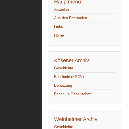
Hauptmenu
Aktuelles
Aus den Beständen
Links
Home
Kösener Archiv
Geschichte
Bestände (KSCV)
Benutzung
Fabricius-Gesellschaft
Weinheimer Archiv
Geschichte