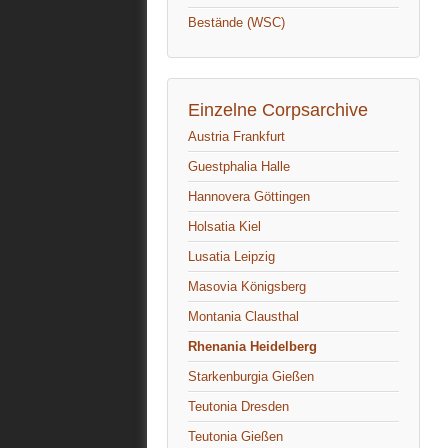
Bestände (WSC)
Einzelne Corpsarchive
Austria Frankfurt
Guestphalia Halle
Hannovera Göttingen
Holsatia Kiel
Lusatia Leipzig
Masovia Königsberg
Montania Clausthal
Rhenania Heidelberg
Starkenburgia Gießen
Teutonia Dresden
Teutonia Gießen