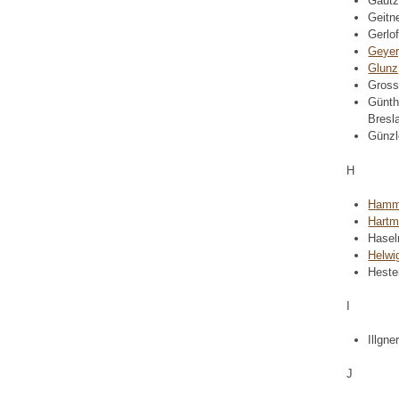
Gautz
Geitne
Gerlo
Geyer
Glunz
Gross
Günthe
Bresl
Günzl
H
Hamme
Hartm
Hasel
Helwi
Heste
I
Illgne
J