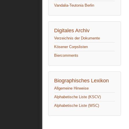
Vandalia-Teutonia Berlin
Digitales Archiv
Verzeichnis der Dokumente
Kösener Corpslisten
Biercomments
Biographisches Lexikon
Allgemeine Hinweise
Alphabetische Liste (KSCV)
Alphabetische Liste (WSC)