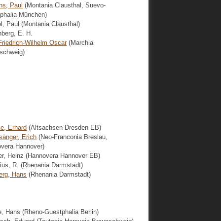
chs, Paul
(Montania Clausthal, Suevo-
phalia München)
el, Paul (Montania Clausthal)
nberg, E. H.
 Friedrich-Wilhelm Oscar
(Marchia
schweig)
e, Erhard
(Altsachsen Dresden EB)
sänger, Erich
(Neo-Franconia Breslau,
vera Hannover)
er, Heinz (Hannovera Hannover EB)
nius, R. (Rhenania Darmstadt)
erg, Hans
(Rhenania Darmstadt)
, Hans (Rheno-Guestphalia Berlin)