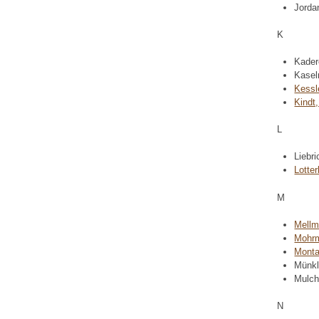
Jorda
K
Kadere
Kasel
Kessl
Kindt
L
Liebr
Lotte
M
Mellm
Mohrm
Monta
Münkl
Mulch
N