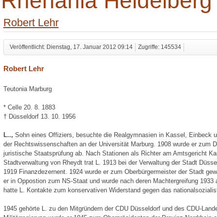
Rhenania Heidelberg
Robert Lehr
Veröffentlicht: Dienstag, 17. Januar 2012 09:14
Zugriffe: 145534
Robert Lehr
Teutonia Marburg
* Celle 20. 8. 1883
† Düsseldorf 13. 10. 1956
L..,
Sohn eines Offiziers, besuchte die Realgymnasien in Kassel, Einbeck
der Rechtswissenschaften an der Universität Marburg. 1908 wurde er zum Dr.
juristische Staatsprüfung ab. Nach Stationen als Richter am Amtsgericht Kass
Stadtverwaltung von Rheydt trat L. 1913 bei der Verwaltung der Stadt Düsse
1919 Finanzdezernent. 1924 wurde er zum Oberbürgermeister der Stadt gewä
er in Oppostion zum NS-Staat und wurde nach deren Machtergreifung 1933 
hatte L. Kontakte zum konservativen Widerstand gegen das nationalsoziali
1945 gehörte L. zu den Mitgründern der CDU Düsseldorf und des CDU-Lande