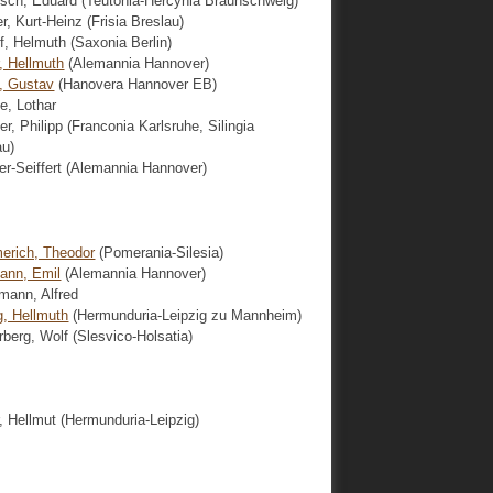
sch, Eduard (Teutonia-Hercynia Braunschweig)
r, Kurt-Heinz (Frisia Breslau)
ff, Helmuth (Saxonia Berlin)
, Hellmuth
(Alemannia Hannover)
, Gustav
(Hanovera Hannover EB)
e, Lothar
r, Philipp (Franconia Karlsruhe, Silingia
au)
er-Seiffert (Alemannia Hannover)
rich, Theodor
(Pomerania-Silesia)
ann, Emil
(Alemannia Hannover)
mann, Alfred
g, Hellmuth
(Hermunduria-Leipzig zu Mannheim)
rberg, Wolf (Slesvico-Holsatia)
r, Hellmut (Hermunduria-Leipzig)