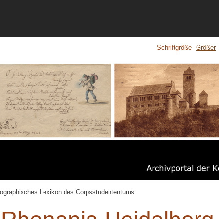
Schriftgröße
Größer
iographisches Lexikon des Corpsstudententums