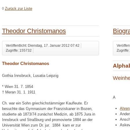
◊
Zurück zur Liste
Theodor Christomanos
Biogr
Veröffentlicht: Dienstag, 17. Januar 2012 07:42
Veröffen
Zugriffe: 155732
Zugriffe
Theodor Christomanos
Alpha
Gothia Innsbruck, Lusatia Leipzig
Weinhe
* Wien 31. 7. 1854
† Meran 31. 1. 1911
A
Ch. war ein Sohn griechichstämmiger Kaufleute. Er
Ahren
besuchte das Gymnasium der Franziskaner in Bozen,
Ander
studierte ab 1873/74 zunächst Medizin, ab 1875 Jura in
Ansch
Innsbruck und Straßburg und promovierte 1884 an der
Askev
Universität Wien zum Dr. jur. 1884 kam er zur