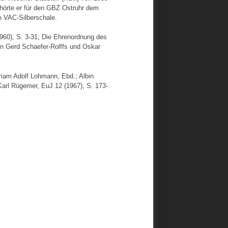
örte er für den GBZ Ostruhr dem
e VAC-Silberschale.
60), S. 3-31; Die Ehrenordnung des
n Gerd Schaefer-Rolffs und Oskar
riam Adolf Lohmann, Ebd.; Albin
Karl Rügemer, EuJ 12 (1967), S. 173-