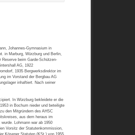
hmann, Johannes-Gymnasium in
nt. in Marburg, Würzburg und Berlin,
der Reserve beim Garde-Schützen-
intershall AG, 1922
Dorndorf, 1935 Bergwerksdirektor im
tung im Vorstand der Bergbau AG
ngslager inhaftiert. Nach seiner
.
piert. In Würzburg bekleidete er die
 1953 in Bochum nieder und beteiligte
 zu den Mitgründern des AHSC
eitskreises, aus dem heraus im
rt wurde. Lohmann war ab 1950
en Vorsitz der Statutenkommission,
der Kösener Statuten (KSt.) von 1955