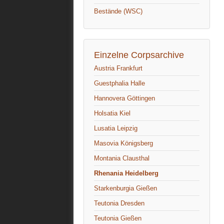
Bestände (WSC)
Einzelne Corpsarchive
Austria Frankfurt
Guestphalia Halle
Hannovera Göttingen
Holsatia Kiel
Lusatia Leipzig
Masovia Königsberg
Montania Clausthal
Rhenania Heidelberg
Starkenburgia Gießen
Teutonia Dresden
Teutonia Gießen