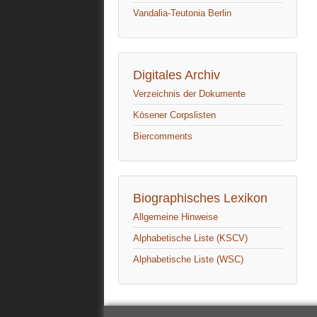
Vandalia-Teutonia Berlin
Digitales Archiv
Verzeichnis der Dokumente
Kösener Corpslisten
Biercomments
Biographisches Lexikon
Allgemeine Hinweise
Alphabetische Liste (KSCV)
Alphabetische Liste (WSC)