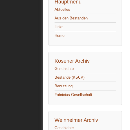
Hauptmenu
Aktuelles
Aus den Beständen
Links
Home
Kösener Archiv
Geschichte
Bestände (KSCV)
Benutzung
Fabricius-Gesellschaft
Weinheimer Archiv
Geschichte