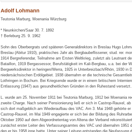
Adolf Lohmann
Teutonia Marburg, Moenania Würzburg
* Neunkirchen/Saar 30. 7. 1892
† Berleburg 25. 9. 1962
Sohn des Oberbergrats und späteren Generaldirektors in Breslau Hugo Lo
Breslau (Abitur 1910), praktisches Jahr als Bergbaubeflissener, stud. rer. mo
1914 Bergreferendar, Teilnahme am Ersten Weltkrieg, zuletzt als Leutnant 
Bataillon, 1919 Bergassessor, Berufstätigkeit im Kali-Bergbau, u.a. bei der W
Bergwerksdirektor in heringen/Werra, 1925 in Unterbreizbach/Rhön, 1930 in 
niedersächsischen Erdölgebiet. 1938 übernahm er die technische Gesamtlei
Lothringen in Bochum. Bei Kriegsende wurde er in einem britischem Internieru
Entlassung (1947) aus gesundheitlichen Gründen in den Ruhestand versetzt.
L. wurde am 25. November 1911 bei Teutonia Marburg, 1912 bei Moenania reci
zweite Charge. Nach seiner Pensionierung ließ er sich in Castrop-Rauxel, ab
sich dort maßgeblich am Wiederaufbau des VAC. Am 3. Mai 1948 gehörte er
Castrop-Rauxel, im Mai 1949 engagierte er sich bei der Bildung des Ruhrarb
Oktober 1950 auf dem Abgeordnetentag von Altena der Verband rekonstituie
zunächst erster Leiter des Verfassungsamtes des VAC und übernahm 1951 d
den er bis 1958 inne hatte. Unter seiner Leitung entstanden die Neufassung 