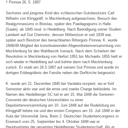
† Pinnow 26. 5. 1887
Sechstes und jüngstes Kind des schlesischen Gutsbesitzers Carl
Wilhelm von Klinggräff, in Mecklenburg aufgewachsen, Besuch des
Realgymnasiums in Breslau, später des Paedagogiums in Halle
(Saale), ab 1845 stud. in Heidelberg. Nach Beendigung seiner Studien
Landwirt auf Gut Chemnitz, dessen Mitbesitzer er seit 1839 war,
später auch Besitzer des benachbarten Ritterguts Pinnow. K. wurde
1848/49 Mitglied der konstituierenden Abgeordnetenversammlung von
Mecklenburg für den Wahlbezirk Ivenack. Nach dem Scheitern der
Revolution in Mecklenburg von Herbst 1851 bis Michaelis 1855 hielt er
sich wieder in Heidelberg auf und kehrte dann nach Mecklenburg
zurück. Er starb am 26.5.1887 auf seinem Gut Pinnow und wurde im
dortigen Erbbegräbnis der Familie neben der Dorfkirche beigesetzt.
K. wurde am 21. Dezember 1845 bei Vandalia rezipiert, wo er fünf
Semester aktiv war und die erste und zweite Charge bekleidete. Im
Namen des Heidelberger SC lud er am 15. Mai 1848 die Senioren-
Convente der deutschen Universitäten zu einer
Deputiertenversammlung am 10. Juni 1848 auf der Rudelsburg ein.
Klinggräff leitete sie und den ersten Congress am 15. Juli 1848 in der
Aula der Universität Jena. Beim 2. Deutschen Studentencongress in
Eisenach vom 25. September bis 4. Oktober 1848 war er
Hauptvertreter der gesamten Heidelberger Studentenschaft. Als er