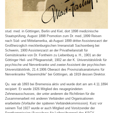
stud. med. in Göttingen, Berlin und Kiel, dort 1898 medizinische
Staatsprüfung, August 1898 Promotion zum Dr. med.,1899 Reisen
nach Süd- und Mittelamerika, ab August 1899 dritter Assistenzarzt der
Großherzoglich mecklenburgischen Irrenanstalt Sachsenberg bei
Schwerin, 1900 Assistenzarzt an der Privatheilanstalt für
Gemütskranke von Dr. Fontheim zu Liebenburg a. H., 1901 an der
Göttinger Heil- und Pflegeanstalt, 1902 an der K. Universitätsklinik für
psychische und Nervenkranke und zweier Assistent der psychischen
Universitätsklinik, 21.4.1906 Oberarzt des Provinzialsanatoriums für
Nervenkranke "Rasenmühle" bei Göttingen, ab 1919 dessen Direktor.
Qu. war ab 1893 bei Bremensia aktiv und wurde dort am am 4.11.1894
recipiert. Er wurde 1926 Mitglied des neugegründeten
Zehnerausschusses, der unter anderem die Richtlinien für die
Zusammenarbeit mit anderen Verbänden und Organisationen
erarbeitete (Vorläufer der späteren Verbändekommission). Kurz vor
seinem Tod 1927 wurde er auch Mitglied und Vorsitzender der
Sportkommission (Ausschuss für Leibesübungen) des KSCV.