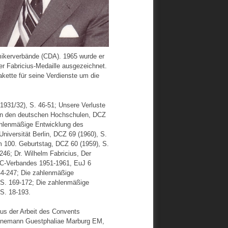
mikerverbände (CDA). 1965 wurde er
r Fabricius-Medaille ausgezeichnet.
akette für seine Verdienste um die
1931/32), S. 46-51; Unsere Verluste
 an den deutschen Hochschulen, DCZ
zahlenmäßige Entwicklung des
niversität Berlin, DCZ 69 (1960), S.
m 100. Geburtstag, DCZ 60 (1959), S.
246; Dr. Wilhelm Fabricius, Der
SC-Verbandes 1951-1961, EuJ 6
244-247; Die zahlenmäßige
 S. 169-172; Die zahlenmäßige
S. 18-193.
us der Arbeit des Convents
eunemann Guestphaliae Marburg EM,