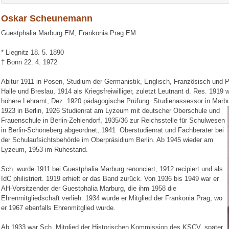
Oskar Scheunemann
Guestphalia Marburg EM, Frankonia Prag EM
* Liegnitz 18. 5. 1890
† Bonn 22. 4. 1972
Abitur 1911 in Posen, Studium der Germanistik, Englisch, Französisch und P
Halle und Breslau, 1914 als Kriegsfreiwilliger, zuletzt Leutnant d. Res. 1919
höhere Lehramt, Dez. 1920 pädagogische Prüfung. Studienassessor in Marbu
1923 in Berlin, 1926 Studienrat am Lyzeum mit
deutscher Oberschule und
Frauenschule in Berlin-Zehlendorf, 1935/36 zur Reichsstelle für Schulwesen
in Berlin-Schöneberg abgeordnet, 1941 Oberstudienrat und Fachberater bei
der Schulaufsichtsbehörde im Oberpräsidium Berlin. Ab 1945 wieder am
Lyzeum, 1953 im Ruhestand.
Sch. wurde 1911 bei Guestphalia Marburg renonciert, 1912 recipiert und als
IdC philistriert. 1919 erhielt er das Band zurück. Von 1936 bis 1949 war er
AH-Vorsitzender der Guestphalia Marburg, die ihm 1958 die
Ehrenmitgliedschaft verlieh. 1934 wurde er Mitglied der Frankonia Prag, wo
er 1967 ebenfalls Ehrenmitglied wurde.
Ab 1933 war Sch. Mitglied der Historischen Kommission des KSCV, später