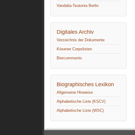
Vandalia-Teutonia Berlin
Digitales Archiv
Verzeichnis der Dokumente
Kösener Corpslisten
Biercomments
Biographisches Lexikon
Allgemeine Hinweise
Alphabetische Liste (KSCV)
Alphabetische Liste (WSC)