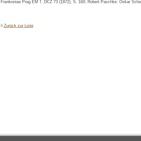
Frankoniae Prag EM †, DCZ 73 (1972), S. 160; Robert Paschke: Oskar Sche
◊
Zurück zur Liste