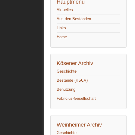
Hauptmenu
Aktuelles
Aus den Beständen
Links
Home
Kösener Archiv
Geschichte
Bestände (KSCV)
Benutzung
Fabricius-Gesellschaft
Weinheimer Archiv
Geschichte