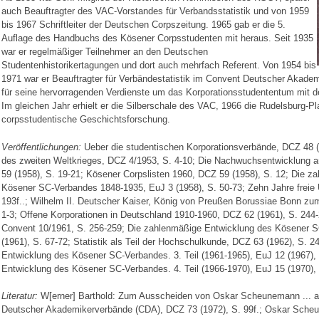
auch Beauftragter des VAC-Vorstandes für Verbandsstatistik und von 1959
bis 1967 Schriftleiter der Deutschen Corpszeitung. 1965 gab er die 5.
Auflage des Handbuchs des Kösener Corpsstudenten mit heraus. Seit 1935
war er regelmäßiger Teilnehmer an den Deutschen
Studentenhistorikertagungen und dort auch mehrfach Referent. Von 1954 bis
1971 war er Beauftragter für Verbändestatistik im Convent Deutscher Akade
für seine hervorragenden Verdienste um das Korporationsstudententum mit de
Im gleichen Jahr erhielt er die Silberschale des VAC, 1966 die Rudelsburg-Pl
corpsstudentische Geschichtsforschung.
Veröffentlichungen:
Ueber die studentischen Korporationsverbände, DCZ 48 (
des zweiten Weltkrieges, DCZ 4/1953, S. 4-10; Die Nachwuchsentwicklung
59 (1958), S. 19-21; Kösener Corpslisten 1960, DCZ 59 (1958), S. 12; Die 
Kösener SC-Verbandes 1848-1935, EuJ 3 (1958), S. 50-73; Zehn Jahre freie U
193f..; Wilhelm II. Deutscher Kaiser, König von Preußen Borussiae Bonn zu
1-3; Offene Korporationen in Deutschland 1910-1960, DCZ 62 (1961), S. 244-
Convent 10/1961, S. 256-259; Die zahlenmäßige Entwicklung des Kösener 
(1961), S. 67-72; Statistik als Teil der Hochschulkunde, DCZ 63 (1962), S. 
Entwicklung des Kösener SC-Verbandes. 3. Teil (1961-1965), EuJ 12 (1967),
Entwicklung des Kösener SC-Verbandes. 4. Teil (1966-1970), EuJ 15 (1970), 
Literatur:
W[erner] Barthold: Zum Ausscheiden von Oskar Scheunemann ... a
Deutscher Akademikerverbände (CDA), DCZ 73 (1972), S. 99f.; Oskar Sch