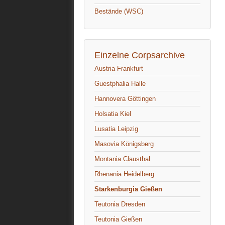
Bestände (WSC)
Einzelne Corpsarchive
Austria Frankfurt
Guestphalia Halle
Hannovera Göttingen
Holsatia Kiel
Lusatia Leipzig
Masovia Königsberg
Montania Clausthal
Rhenania Heidelberg
Starkenburgia Gießen
Teutonia Dresden
Teutonia Gießen