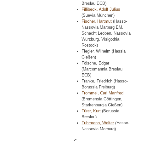
Breslau ECB)
Fillibeck, Adolf Julius
(Suevia München)
Fischer, Hartmut
(Hasso-
Nassovia Marburg EM,
Schacht Leoben, Nassovia
Würzburg, Visigothia
Rostock)
Flegler, Wilhelm (Hassia
Gießen)
Fölsche, Edgar
(Marcomannia Breslau
ECB)
Franke, Friedrich (Hasso-
Borussia Freiburg)
Frommel, Carl Manfred
(Bremensia Göttingen,
Starkenburgia Gießen)
Fürer, Kurt
(Borussia
Breslau)
Fuhrmann, Walter
(Hasso-
Nassovia Marburg)