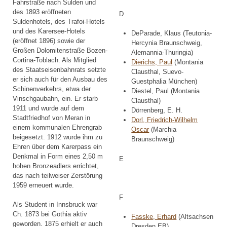
Fahrstraße nach Sulden und
des 1893 eröffneten
D
Suldenhotels, des Trafoi-Hotels
und des Karersee-Hotels
DeParade, Klaus (Teutonia-
(eröffnet 1896) sowie der
Hercynia Braunschweig,
Großen Dolomitenstraße Bozen-
Alemannia-Thuringia)
Cortina-Toblach. Als Mitglied
Dierichs, Paul
(Montania
des Staatseisenbahnrats setzte
Clausthal, Suevo-
er sich auch für den Ausbau des
Guestphalia München)
Schinenverkehrs, etwa der
Diestel, Paul (Montania
Vinschgaubahn, ein. Er starb
Clausthal)
1911 und wurde auf dem
Dörrenberg, E. H.
Stadtfriedhof von Meran in
Dorl, Friedrich-Wilhelm
einem kommunalen Ehrengrab
Oscar
(Marchia
beigesetzt. 1912 wurde ihm zu
Braunschweig)
Ehren über dem Karerpass ein
Denkmal in Form eines 2,50 m
E
hohen Bronzeadlers errichtet,
das nach teilweiser Zerstörung
1959 erneuert wurde.
F
Als Student in Innsbruck war
Ch. 1873 bei Gothia aktiv
Fasske, Erhard
(Altsachsen
geworden. 1875 erhielt er auch
Dresden EB)