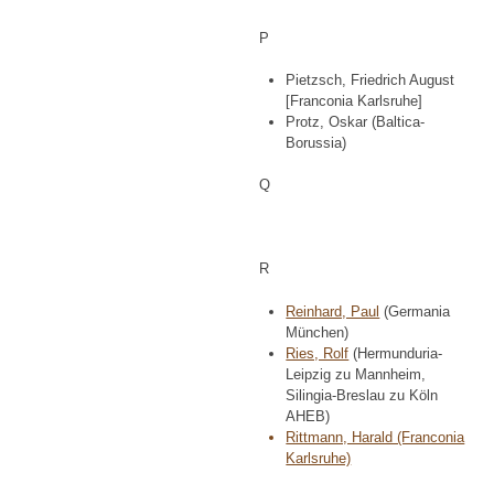
P
Pietzsch, Friedrich August
[Franconia Karlsruhe]
Protz, Oskar (Baltica-
Borussia)
Q
R
Reinhard, Paul
(Germania
München)
Ries, Rolf
(Hermunduria-
Leipzig zu Mannheim,
Silingia-Breslau zu Köln
AHEB)
Rittmann, Harald (Franconia
Karlsruhe)