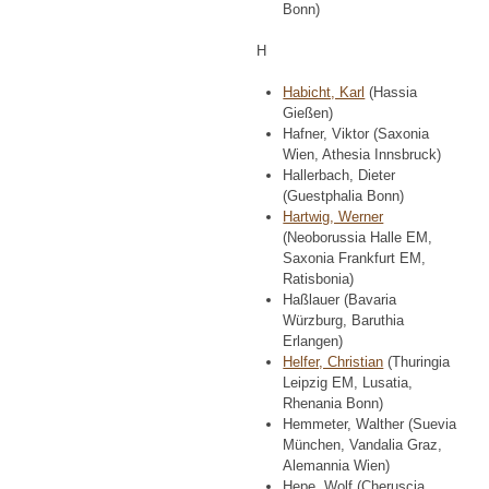
Bonn)
H
Habicht, Karl
(Hassia
Gießen)
Hafner, Viktor (Saxonia
Wien, Athesia Innsbruck)
Hallerbach, Dieter
(Guestphalia Bonn)
Hartwig, Werner
(Neoborussia Halle EM,
Saxonia Frankfurt EM,
Ratisbonia)
Haßlauer (Bavaria
Würzburg, Baruthia
Erlangen)
Helfer, Christian
(Thuringia
Leipzig EM, Lusatia,
Rhenania Bonn)
Hemmeter, Walther (Suevia
München, Vandalia Graz,
Alemannia Wien)
Hepe, Wolf (Cheruscia