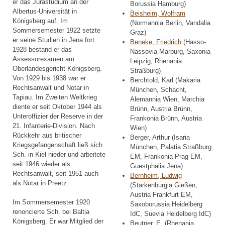
er das Jurastudium an der
Borussia Hamburg)
Albertus-Universität in
Beisheim, Wolfram
Königsberg auf. Im
(Normannia Berlin, Vandalia
Sommersemester 1922 setzte
Graz)
er seine Studien in Jena fort.
Beneke, Friedrich
(Hasso-
1928 bestand er das
Nassovia Marburg, Saxonia
Assessorexamen am
Leipzig, Rhenania
Oberlandesgericht Königsberg.
Straßburg)
Von 1929 bis 1938 war er
Berchtold, Karl (Makaria
Rechtsanwalt und Notar in
München, Schacht,
Tapiau. Im Zweiten Weltkrieg
Alemannia Wien, Marchia
diente er seit Oktober 1944 als
Brünn, Austria Brünn,
Unteroffizier der Reserve in der
Frankonia Brünn, Austria
21. Infanterie-Division. Nach
Wien)
Rückkehr aus britischer
Berger, Arthur (Isaria
Kriegsgefangenschaft ließ sich
München, Palatia Straßburg
Sch. in Kiel nieder und arbeitete
EM, Frankonia Prag EM,
seit 1946 wieder als
Guestphalia Jena)
Rechtsanwalt, seit 1951 auch
Bernheim, Ludwig
als Notar in Preetz.
(Starkenburgia Gießen,
Austria Frankfurt EM,
Im Sommersemester 1920
Saxoborussia Heidelberg
renoncierte Sch. bei Baltia
IdC, Suevia Heidelberg IdC)
Königsberg. Er war Mitglied der
Beutner, E. (Rhenania