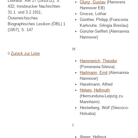
Literatur:
AM 27 (1910/11), S.
Glunz, Gustav
(Hanovera
432; Innsbrucker Nachrichten
Hannover EB)
31.1. und 3.2.1911;
Grosse, Lothar
Österreichisches
Günther, Philipp (Franconia
Biographisches Lexikon (ÖBL) 1
Karlsruhe, Silingia Breslau)
(1957), S. 147
Günzler-Seiffert (Alemannia
Hannover)
H
◊
Zurück zur Liste
Hammerich, Theodor
(Pomerania-Silesia)
Hartmann, Emil
(Alemannia
Hannover)
Haselmann, Alfred
Helwig, Hellmuth
(Hermunduria-Leipzig zu
Mannheim)
Hesterberg, Wolf (Slesvico-
Holsatia)
I
Illgner, Hellmut