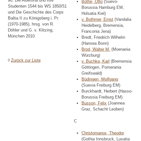
90; Die Albertina und ihre
Bothe, Otto
(Suevo-
Studenten 1544 bis WS 1850/51
Borussia Hamburg EM,
und Die Geschichte des Corps
Holsatia Kiel)
Baltia II zu Königsberg i. Pr.
v. Bothmer, Ernst
(Vandalia
(1970-1985), hrsg. von R.
Heidelberg, Bremensia,
Döhler und G. v. Klitzing,
Franconia Jena)
München 2010.
Bredt, Friedrich Wilhelm
(Hansea Bonn)
Brod, Walter M.
(Moenania
Würzburg)
◊
Zurück zur Liste
v. Buchka, Karl
(Bremensia
Göttingen, Pomerania
Greifswald)
Büdingen, Wolfgang
(Suevia Freiburg EM)
Burckhardt, Herbert (Hasso-
Borussia Freiburg EM)
Busson, Felix
(Joannea
Graz, Schacht Leoben)
C
Christomanos, Theodor
(Gothia Innsbruck, Lusatia