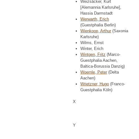
Weizsäcker, Kurt
[Alemannia Karlsruhe],
Hassia Darmstadt
Werwarth, Erich
(Guestphalia Berlin)
Wienkoop, Arthur
(Saxonia
Karlsruhe)
Wilms, Ernst
Winter, Erich
Wintgen, Fritz
(Marco-
Guestphalia Aachen,
Baltica-Borussia Danzig)
Woernle, Peter
(Delta
Aachen)
Wrietzner, Hugo
(Franco-
Guestphalia Köln)
X
Y