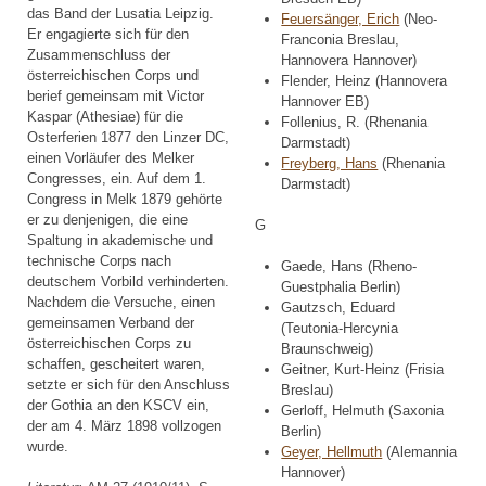
das Band der Lusatia Leipzig.
Feuersänger, Erich
(Neo-
Er engagierte sich für den
Franconia Breslau,
Zusammenschluss der
Hannovera Hannover)
österreichischen Corps und
Flender, Heinz (Hannovera
berief gemeinsam mit Victor
Hannover EB)
Kaspar (Athesiae) für die
Follenius, R. (Rhenania
Osterferien 1877 den Linzer DC,
Darmstadt)
einen Vorläufer des Melker
Freyberg, Hans
(Rhenania
Congresses, ein. Auf dem 1.
Darmstadt)
Congress in Melk 1879 gehörte
er zu denjenigen, die eine
G
Spaltung in akademische und
technische Corps nach
Gaede, Hans (Rheno-
deutschem Vorbild verhinderten.
Guestphalia Berlin)
Nachdem die Versuche, einen
Gautzsch, Eduard
gemeinsamen Verband der
(Teutonia-Hercynia
österreichischen Corps zu
Braunschweig)
schaffen, gescheitert waren,
Geitner, Kurt-Heinz (Frisia
setzte er sich für den Anschluss
Breslau)
der Gothia an den KSCV ein,
Gerloff, Helmuth (Saxonia
der am 4. März 1898 vollzogen
Berlin)
wurde.
Geyer, Hellmuth
(Alemannia
Hannover)