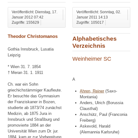
Veröffentlicht: Dienstag, 17.
Veröffentlicht: Sonntag, 02.
Januar 2012 07:42
Januar 2011 14:13
Zugriffe: 155629
Zugriffe: 105017
Theodor Christomanos
Alphabetisches
Verzeichnis
Gothia Innsbruck, Lusatia
Leipzig
Weinheimer SC
* Wien 31. 7. 1854
† Meran 31. 1. 1911
A
Ch. war ein Sohn
griechichstämmiger Kaufleute.
Ahren, Reiner
(Saxo-
Er besuchte das Gymnasium
Montania)
der Franziskaner in Bozen,
Anders, Ulrich (Borussia
studierte ab 1873/74 zunächst
Clausthal)
Medizin, ab 1875 Jura in
Anschütz, Paul (Franconia
Innsbruck und Straßburg und
Freiberg)
promovierte 1884 an der
Askevold, Harald
Universität Wien zum Dr. jur.
(Alemannia Karlsruhe)
1884 kam er zur Vorbereitung