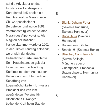
auf die Advokatur an das
Innsbrucker Landesgericht.
Kurz darauf ließ er sich als
B
Rechtsanwalt in Meran nieder.
Ch. war passionierter
Blank, Johann Peter
Bergsteiger und wurde 1891
(Saxonia Karlsruhe,
Vorstandsmitglied der Sektion
Saxonia Hannover)
Meran des Alpenvereins. Als
Bode, Aute
(Saxonia
Mitglied der Bozener
Hannover)
Handelskammer wurde er 1901
Bovermann, Günter
in den Tiroler Landtag entsandt,
Brandt, H. (Saxonia Berlin)
wo er sich der deutsch-
Büscher, Carl-Heinrich
freiheitlichen Partei anschloss.
(Suevo Salingia
Sein Hauptinteresse galt der
München/Suevo-
touristischen Erschließung
Guestphalia, Franconia
Südtirols mit dem Ausbau der
Braunschweig, Normannia
Verkehrsinfrastruktur und der
Hannover)
Schaffung von
Logiermöglichkeiten. Er war als
Präsident des von ihm
gegründeten "Vereins für
C
Alpenhotels I. Ranges"
treibende Kraft beim Bau der