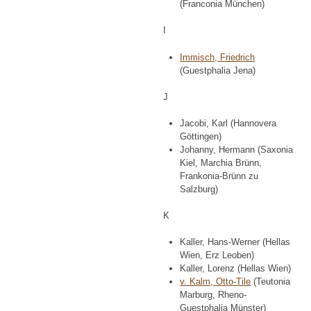
(Franconia München)
I
Immisch, Friedrich
(Guestphalia Jena)
J
Jacobi, Karl (Hannovera
Göttingen)
Johanny, Hermann (Saxonia
Kiel, Marchia Brünn,
Frankonia-Brünn zu
Salzburg)
K
Kaller, Hans-Werner (Hellas
Wien, Erz Leoben)
Kaller, Lorenz (Hellas Wien)
v. Kalm, Otto-Tile
(Teutonia
Marburg, Rheno-
Guestphalia Münster)