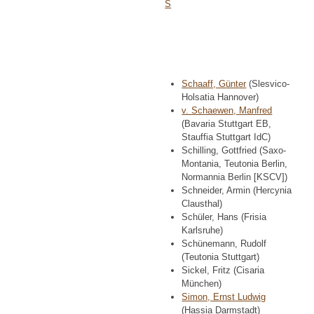
S
Schaaff, Günter
(Slesvico-
Holsatia Hannover)
v. Schaewen, Manfred
(Bavaria Stuttgart EB,
Stauffia Stuttgart IdC)
Schilling, Gottfried (Saxo-
Montania, Teutonia Berlin,
Normannia Berlin [KSCV])
Schneider, Armin (Hercynia
Clausthal)
Schüler, Hans (Frisia
Karlsruhe)
Schünemann, Rudolf
(Teutonia Stuttgart)
Sickel, Fritz (Cisaria
München)
Simon, Ernst Ludwig
(Hassia Darmstadt)