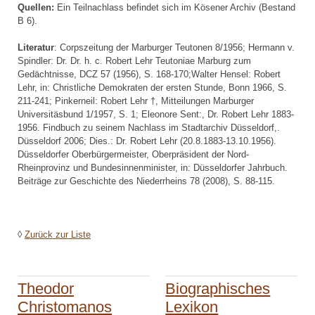
Quellen:
Ein Teilnachlass befindet sich im Kösener Archiv (Bestand
B 6).
Literatur
: Corpszeitung der Marburger Teutonen 8/1956; Hermann v.
Spindler: Dr. Dr. h. c. Robert Lehr Teutoniae Marburg zum
Gedächtnisse, DCZ 57 (1956), S. 168-170;Walter Hensel: Robert
Lehr, in: Christliche Demokraten der ersten Stunde, Bonn 1966, S.
211-241; Pinkerneil: Robert Lehr †, Mitteilungen Marburger
Universitäsbund 1/1957, S. 1; Eleonore Sent:, Dr. Robert Lehr 1883-
1956. Findbuch zu seinem Nachlass im Stadtarchiv Düsseldorf,.
Düsseldorf 2006; Dies.: Dr. Robert Lehr (20.8.1883-13.10.1956).
Düsseldorfer Oberbürgermeister, Oberpräsident der Nord-
Rheinprovinz und Bundesinnenminister, in: Düsseldorfer Jahrbuch.
Beiträge zur Geschichte des Niederrheins 78 (2008), S. 88-115.
◊
Zurück zur Liste
Theodor
Biographisches
Christomanos
Lexikon