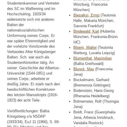
Studentenkammer und Vertreter
Würzburg, Franconia
des SC im Waffenring und im
München)
Hochschulring. 1933/34
Biesalksi, Ernst
(Teutonia
widersetzte sich mit anderen
Halle, Makaria München,
Balten der
Saxonia Frankfurt)
nationalsozialistischen
Bindewald, Karl
(Hubertia
Umformung seines Corps. Er
München, Frankonia-Brünn
war später Ehrenmitglied und
IdC)
der vorletzte Vorsitzende des
Bloem, Walter
(Teutonia
Verbandes Alter Königsberger
Marburg, Lusatia Leipzig)
Balten. Sch. war auch als
Blumenthal, Maximilian
Studentenhistoriker tätig. An
(Baltia Greifswald)
seiner Geschichte der Albertus-
Blunck, Max
(Franconia
Universität (1544-1851) und
Jena)
seines Corps, arbeitete er
Bockelmann, Gerhard
dreißig Jahre. Er starb nach den
(Bremensia Göttingen)
handschriftlichen Korrekturen
Bodenstein, Hans-Georg
des letzten Manuskripts (1916-
(Rhenania Heidelberg)
1923) der acht Teile.
Bohnemeier, Rolf (Thuringia
Jena)
Veröffentlichungen:
Baltia
Boldt, Franz (Guestphalia
Königsberg c/a NSDAP
Jena, Athesia Innsbruck,
(1933/34), EuJ 11 (1966), S. 69-
Vandalia Rostock)