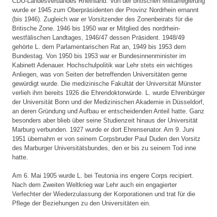
CDU-Landesverbandes Rheinland. Von der britischen Militärregierung
wurde er 1945 zum Oberpräsidenten der Provinz Nordrhein ernannt
(bis 1946). Zugleich war er Vorsitzender des Zonenbeirats für die
Britische Zone. 1946 bis 1950 war er Mitglied des nordrhein-
westfälischen Landtages, 1946/47 dessen Präsident. 1948/49
gehörte L. dem Parlamentarischen Rat an, 1949 bis 1953 dem
Bundestag. Von 1950 bis 1953 war er Bundesinnenminister im
Kabinett Adenauer. Hochschulpolitik war Lehr stets ein wichtiges
Anliegen, was von Seiten der betreffenden Universitäten gerne
gewürdigt wurde. Die medizinische Fakultät der Universität Münster
verlieh ihm bereits 1926 die Ehrendoktorwürde. L. wurde Ehrenbürger
der Universität Bonn und der Medizinischen Akademie in Düsseldorf,
an deren Gründung und Aufbau er entscheidenden Anteil hatte. Ganz
besonders aber blieb über seine Studienzeit hinaus der Universität
Marburg verbunden. 1927 wurde er dort Ehrensenator. Am 9. Juni
1951 übernahm er von seinem Corpsbruder Paul Duden den Vorsitz
des Marburger Universitätsbundes, den er bis zu seinem Tod inne
hatte.
Am 6. Mai 1905 wurde L. bei Teutonia ins engere Corps recipiert.
Nach dem Zweiten Weltkrieg war Lehr auch ein engagierter
Verfechter der Wiederzulassung der Korporationen und trat für die
Pflege der Beziehungen zu den Universitäten ein.