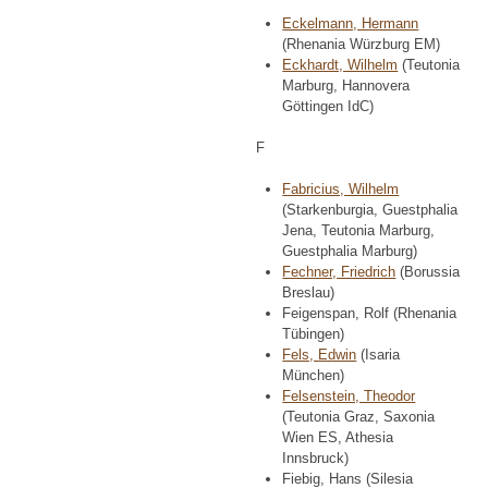
Eckelmann, Hermann
(Rhenania Würzburg EM)
Eckhardt, Wilhelm
(Teutonia
Marburg, Hannovera
Göttingen IdC)
F
Fabricius, Wilhelm
(Starkenburgia, Guestphalia
Jena, Teutonia Marburg,
Guestphalia Marburg)
Fechner, Friedrich
(Borussia
Breslau)
Feigenspan, Rolf (Rhenania
Tübingen)
Fels, Edwin
(Isaria
München)
Felsenstein, Theodor
(Teutonia Graz, Saxonia
Wien ES, Athesia
Innsbruck)
Fiebig, Hans (Silesia