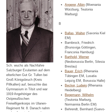
Angerer, Albin
(Moenania
Würzburg, Teutonia
Marburg)
B
Ballas, Walter
(Saxonia Kiel
EM)
Barnbrock, Friedrich
(Brunsviga Göttingen,
Franconia Hamburg)
Barthold, Werner
(Neoborussia Berlin, Silesia
Sch. wuchs als Nachfahre
Breslau)
Salzburger Exulanten auf dem
Bauer, Erich
(Rhenania
elterlichen Gut Gr. Tullen bei
Tübingen EM, Lusatia
Groß Königsbruch (Kreis
Leipzig EM, Borussia Halle)
Pillkallen) auf, besuchte das
Becker, Ludwig
(Rhenania
Gymnasium in Tilsit und war
Heidelberg)
1919 Angehöriger des
Begemann, Wilhelm
Ostpreußischen
(Teutonia Marburg,
Freiwilligenkorps im Ulanen-
Normannia Berlin EM)
Regiment Nr. 8. Danach nahm
Behrendt, Bernhard (Suevo-